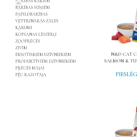
BARĪBAS KAĶIEM
BARĪBAS SUŅIEM
PAPILDBARĪBAS
VETERINĀRĀS ZĀLES
KĀRUMI
KOPŠANAS LĪDZEKĻI
ZOOPRECES
ZIVĪM
N&D CAT 
EKSOTISKIEM DZĪVNIEKIEM
SALMON & TU
PRODUKTĪVIEM DZĪVNIEKIEM
PRECES MĀJAI
PIESLĒG
PĒC RAŽOTĀJA