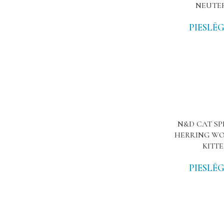
NEUTE
PIESLĒG
N&D CAT SP
HERRING WO
KITT
PIESLĒG