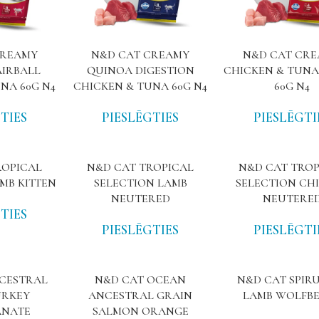
CREAMY
N&D CAT CREAMY
N&D CAT CR
IRBALL
QUINOA DIGESTION
CHICKEN & TUNA
NA 60G N4
CHICKEN & TUNA 60G N4
60G N4
TIES
PIESLĒGTIES
PIESLĒGTI
ROPICAL
N&D CAT TROPICAL
N&D CAT TROP
MB KITTEN
SELECTION LAMB
SELECTION CH
NEUTERED
NEUTERE
TIES
PIESLĒGTIES
PIESLĒGTI
CESTRAL
N&D CAT OCEAN
N&D CAT SPIR
URKEY
ANCESTRAL GRAIN
LAMB WOLFB
ANATE
SALMON ORANGE