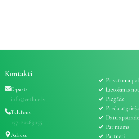
Kontakti
Privātuma pol
E-pasts
Lietošanas no
Piegāde
info@vetline.lv
Preču atgrieš
Telefons
Datu apstrād
+371 20269055
Par mums
Adrese
Partneri