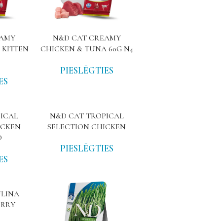
EAMY
N&D CAT CREAMY
 KITTEN
CHICKEN & TUNA 60G N4
PIESLĒGTIES
ES
ICAL
N&D CAT TROPICAL
ICKEN
SELECTION CHICKEN
D
PIESLĒGTIES
ES
ULINA
ERRY