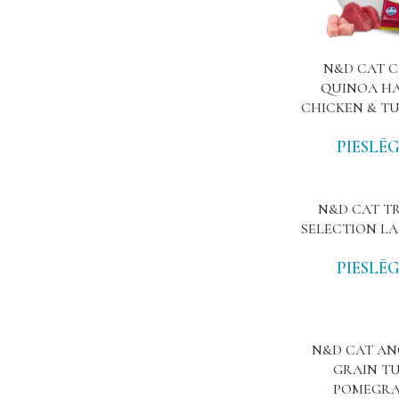
N&D CAT 
QUINOA HA
CHICKEN & TU
PIESLĒG
N&D CAT T
SELECTION LA
PIESLĒG
N&D CAT AN
GRAIN T
POMEGR