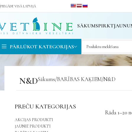
PIEGĀDE VISĀ LATVIJĀ
SĀKUMS
PIRKT
JAUNU
PĀRLŪKOT KATEGORIJAS
N&D
Sākums
BARĪBAS KAĶIEM
N&D
PREČU KATEGORIJAS
Rāda 1–20 n
AKCIJAS PRODUKTI
JAUNIE PRODUKTI