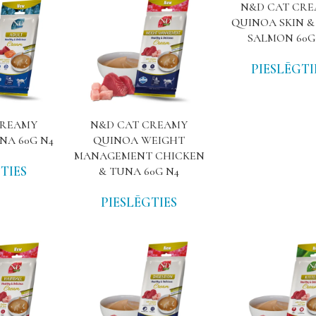
N&D CAT CR
QUINOA SKIN &
SALMON 60G
PIESLĒGTI
CREAMY
N&D CAT CREAMY
NA 60G N4
QUINOA WEIGHT
MANAGEMENT CHICKEN
TIES
& TUNA 60G N4
PIESLĒGTIES