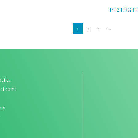
PIESLĒGTI
1
2
3
→
itika
teikumi
ana
e