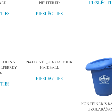
PIESLĒGTI
RED
NEUTERED
TIES
PIESLĒGTIES
IRULINA
N&D CAT QUINOA DUCK
LFBERRY
HAIRBALL
EN
PIESLĒGTIES
TIES
KONTEINERIS B
UZGLABĀŠA