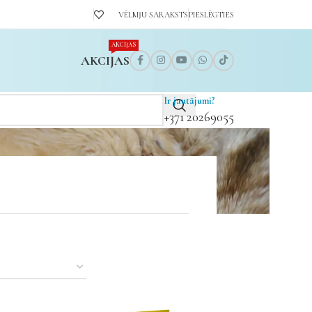
VĒLMJU SARAKSTS
PIESLĒGTIES
AKCIJAS
AKCIJAS
Ir jautājumi?
+371 20269055