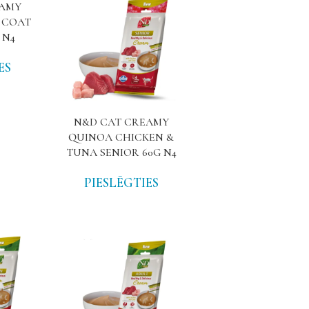
EAMY
 COAT
 N4
ES
N&D CAT CREAMY
QUINOA CHICKEN &
TUNA SENIOR 60G N4
PIESLĒGTIES