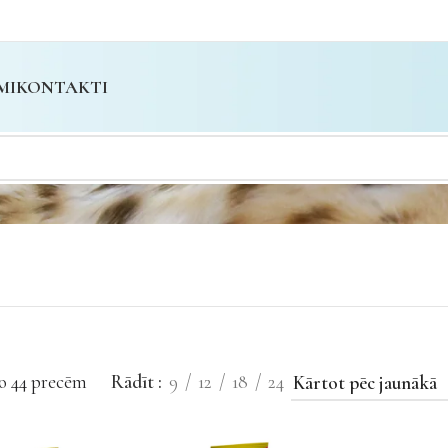
MI
KONTAKTI
o 44 precēm
Rādīt
9
12
18
24