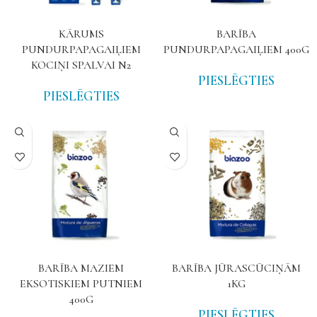
KĀRUMS
BARĪBA
PUNDURPAPAGAIĻIEM
PUNDURPAPAGAIĻIEM 400G
KOCIŅI SPALVAI N2
PIESLĒGTIES
PIESLĒGTIES
BARĪBA MAZIEM
BARĪBA JŪRASCŪCIŅĀM
EKSOTISKIEM PUTNIEM
1KG
400G
PIESLĒGTIES