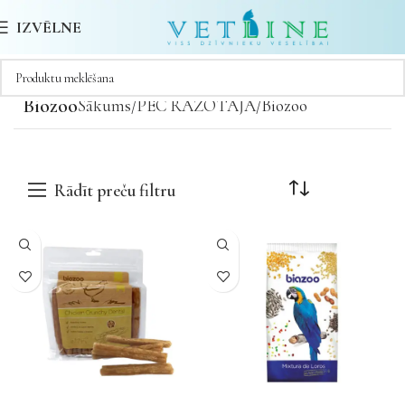
IZVĒLNE
Biozoo
Sākums
PĒC RAŽOTĀJA
Biozoo
Rādīt preču filtru