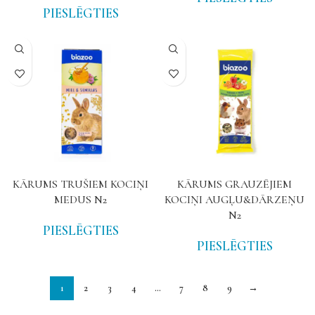
PIESLĒGTIES
NAV
NAV
KĀRUMS TRUŠIEM KOCIŅI
KĀRUMS GRAUZĒJIEM
MEDUS N2
KOCIŅI AUGĻU&DĀRZEŅU
N2
PIESLĒGTIES
PIESLĒGTIES
1
2
3
4
…
7
8
9
→