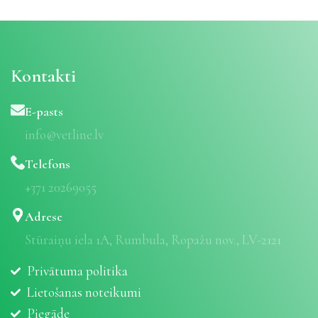
Kontakti
E-pasts
info@vetline.lv
Telefons
+371 20269055
Adrese
Stūraiņu iela 1A, Rumbula, Ropažu nov., LV-2121
Privātuma politika
Lietošanas noteikumi
Piegāde