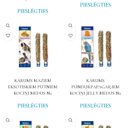
PIESLĒGTIES
PIESLĒGTIES
KĀRUMS MAZIEM
KĀRUMS
EKSOTISKIEM PUTNIEM
PUNDURPAPAGAIĻIEM
KOCIŅI MEDUS N2
KOCIŅI JELLY MEDUS N2
PIESLĒGTIES
PIESLĒGTIES