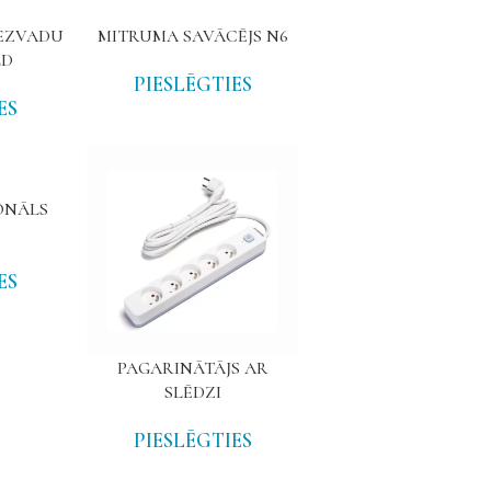
BEZVADU
MITRUMA SAVĀCĒJS N6
LD
PIESLĒGTIES
ES
S
ONĀLS
ES
PAGARINĀTĀJS AR
SLĒDZI
PIESLĒGTIES