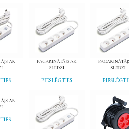
ĀJS AR
PAGARINĀTĀJS AR
PAGARINĀTĀJ
ZI
SLĒDZI
SLĒDZI
TIES
PIESLĒGTIES
PIESLĒGTI
ĀJS AR
ZI
TIES