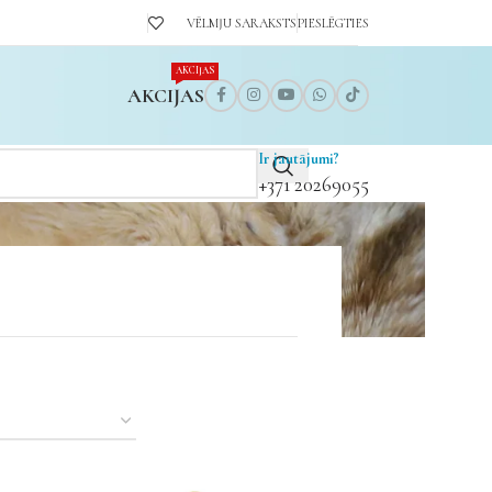
VĒLMJU SARAKSTS
PIESLĒGTIES
AKCIJAS
AKCIJAS
Ir jautājumi?
+371 20269055