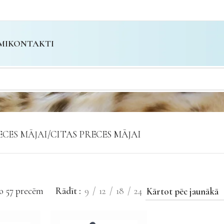
MI
KONTAKTI
ECES MĀJAI
CITAS PRECES MĀJAI
o 57 precēm
Rādīt
9
12
18
24