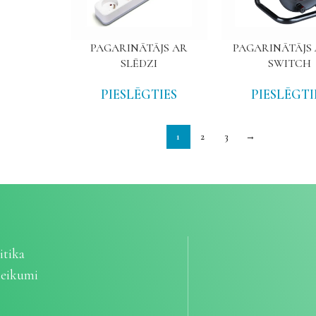
PAGARINĀTĀJS AR
PAGARINĀTĀJS 
SLĒDZI
SWITCH
PIESLĒGTIES
PIESLĒGTI
1
2
3
→
itika
teikumi