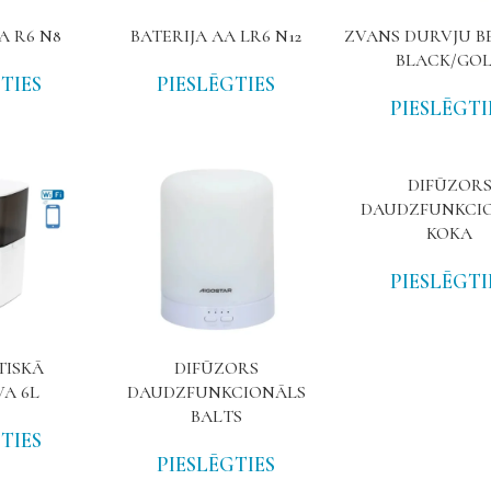
A R6 N8
BATERIJA AA LR6 N12
ZVANS DURVJU 
BLACK/GO
TIES
PIESLĒGTIES
PIESLĒGTI
DIFŪZOR
DAUDZFUNKCI
KOKA
PIESLĒGTI
ISKĀ
DIFŪZORS
A 6L
DAUDZFUNKCIONĀLS
BALTS
TIES
PIESLĒGTIES