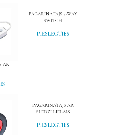
PAGARINĀTĀJS 4-WAY
SWITCH
PIESLĒGTIES
S AR
ES
PAGARINĀTĀJS AR
SLĒDZI LIELAIS
PIESLĒGTIES