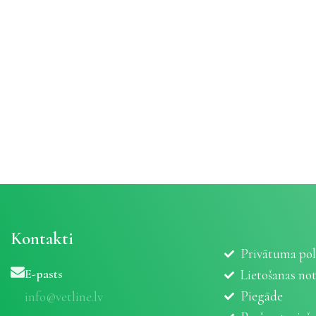
Kontakti
Privātuma pol
E-pasts
Lietošanas no
Piegāde
info@vetline.lv