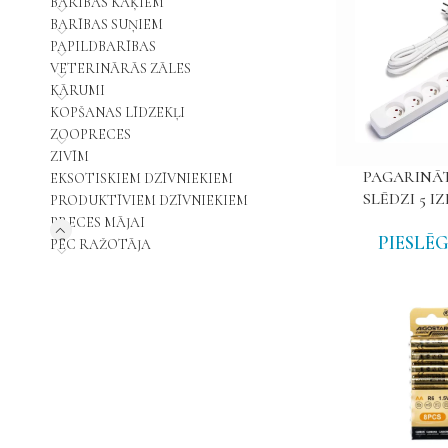
BARĪBAS KAĶIEM
BARĪBAS SUŅIEM
PAPILDBARĪBAS
VETERINĀRĀS ZĀLES
KĀRUMI
KOPŠANAS LĪDZEKĻI
ZOOPRECES
ZIVĪM
PAGARINĀT
EKSOTISKIEM DZĪVNIEKIEM
SLĒDZI 5 IZ
PRODUKTĪVIEM DZĪVNIEKIEM
PRECES MĀJAI
PIESLĒG
PĒC RAŽOTĀJA