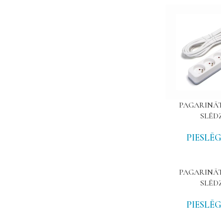
PAGARINĀT
SLĒD
PIESLĒG
PAGARINĀT
SLĒD
PIESLĒG