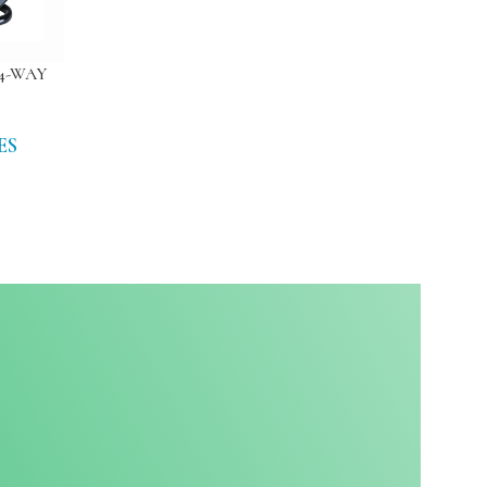
4-WAY
ES