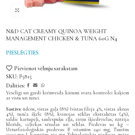
Noklikšķiniet, lai palielinātu
N&D CAT CREAMY QUINOA WEIGHT
MANAGEMENT CHICKEN & TUNA 60G N4
PIESLĒGTIES
Pievienot vēlmju sarakstam
SKU:
F5815
Dalīties:
Veselīgi un gardi krēmveida kārumi svara kontrolei kaķiem
ar vistu un tunci.
Sastāvs:
ūdens, vistas gaļa (8%) (vistas fileja 4%, vistas aknas
4%), tunča šķēle (8%), kvinojas sēklas ekstrahētas (4%),
saldie kartupeļi, saulespuķu eļļa, zirņu šķiedrvielas, nātrija
hlorīds, ceļtekas sēnalas un sēklas. Piedevas uz kg –
Uzturfizioloģiskās piedevas: E vitamīns 240 mg; Taurīns
1000 mg; L-karnitīns 250 mg. Tehnoloģiskās piedevas: guāra