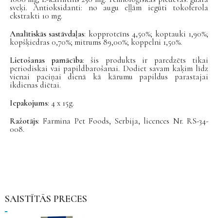
sveķi. Antioksidanti: no augu eļļām iegūti tokoferola
ekstrakti 10 mg.
Analītiskās sastāvdaļas
: kopproteīns 4,50%; koptauki 1,90%;
kopšķiedras 0,70%; mitrums 89,00%; koppelni 1,50%.
Lietošanas pamācība
: šis produkts ir paredzēts tikai
periodiskai vai papildbarošanai. Dodiet savam kaķim līdz
vienai paciņai dienā kā kārumu papildus parastajai
ikdienas diētai.
Iepakojums
: 4 x 15g.
Ražotājs
: Farmina Pet Foods, Serbija, licences Nr. RS-34-
008.
SAISTĪTĀS PRECES