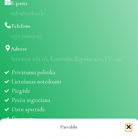
E-pasts
info@vetline.lv
Telefons
+371 20269055
Adrese
Stūraiņu iela 1A, Rumbula, Ropažu nov., LV-2121
Privātuma politika
Lietošanas noteikumi
Piegāde
Preču atgriešana
Datu apstrāde
Par mums
Partneri
Pārvaldīt
Sīkdatnes