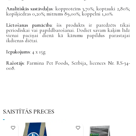
Analītiskās sastāvdaļas
: kopproteīns 3,70%; koptauki 2,80%;
kopšķiedras 0,20%; mitrums 89,00%; koppelni 1,10%.
Lietošanas pamācība
: šis produkts ir paredzēts tikai
periodiskai vai papildbarošanai. Dodiet savam kaķim līdz
vienai paciņai dienā kā kārumu papildus parastajai
ikdienas diētai.
Iepakojums
: 4 x 15g.
Ražotājs
: Farmina Pet Foods, Serbija, licences Nr. RS-34-
008.
SAISTĪTĀS PRECES