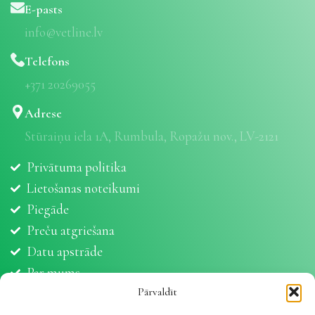
E-pasts
info@vetline.lv
Telefons
+371 20269055
Adrese
Stūraiņu iela 1A, Rumbula, Ropažu nov., LV-2121
Privātuma politika
Lietošanas noteikumi
Piegāde
Preču atgriešana
Datu apstrāde
Par mums
Partneri
Pārvaldīt
Sīkdatnes