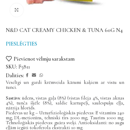
Noklikšķiniet, lai palielinātu
N&D CAT CREAMY CHICKEN & TUNA 60G N4
PIESLĒGTIES
Pievienot vēlmju sarakstam
SKU:
F5811
Dalīties:
Veselīgi un gardi krēmveida kārumi kaķiem ar vistu un
tunci.
Sastāvs
: ūdens, vistas gaļa (8%) (vistas fileja 4%, vistas aknas
4%), tunča šķēle (8%), saldie kartupeļi, saulespuķu eļļa,
nātrija hlorīds.
Piedevas uz kg – Uzturfizioloģiskās piedevas: E vitamīns 240
mg; DL-metionīns, tehniski tīrs 2000 mg; Taurīns 1000 mg.
Tehnoloģiskās piedevas: guāra sveķi. Antioksidanti: no augu
eļļām iegūti tokoferola ekstrakti 10 mg.