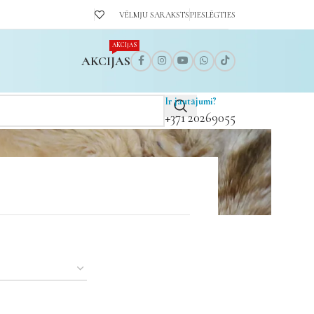
VĒLMJU SARAKSTS
PIESLĒGTIES
AKCIJAS
AKCIJAS
Ir jautājumi?
+371 20269055