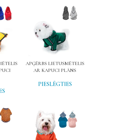
MĒTELIS
APĢĒRBS LIETUSMĒTELIS
PUCI
AR KAPUCI PLĀNS
PIESLĒGTIES
ES