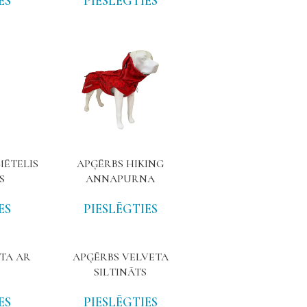
ES
PIESLĒGTIES
MĒTELIS
APĢĒRBS HIKING
S
ANNAPURNA
ES
PIESLĒGTIES
TA AR
APĢĒRBS VELVETA
SILTINĀTS
ES
PIESLĒGTIES