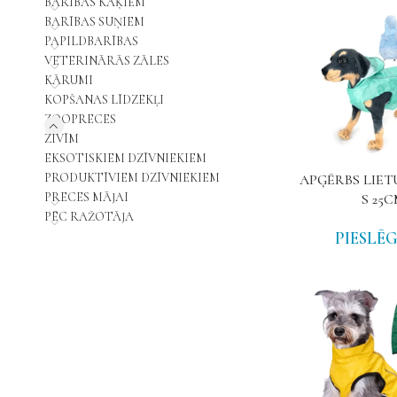
BARĪBAS KAĶIEM
BARĪBAS SUŅIEM
PAPILDBARĪBAS
VETERINĀRĀS ZĀLES
KĀRUMI
KOPŠANAS LĪDZEKĻI
ZOOPRECES
ZIVĪM
EKSOTISKIEM DZĪVNIEKIEM
PRODUKTĪVIEM DZĪVNIEKIEM
APĢĒRBS LIET
PRECES MĀJAI
S 25
PĒC RAŽOTĀJA
PIESLĒG