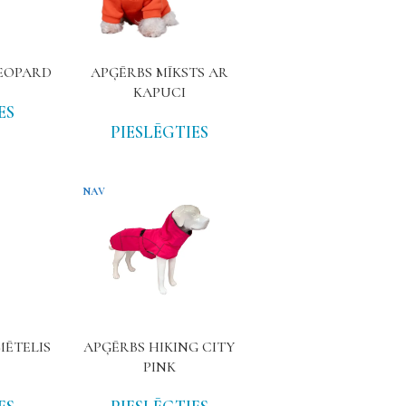
LEOPARD
APĢĒRBS MĪKSTS AR
KAPUCI
ES
PIESLĒGTIES
NAV
MĒTELIS
APĢĒRBS HIKING CITY
PINK