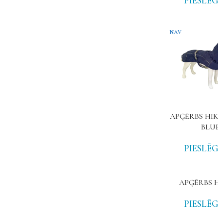
PIESLĒG
NAV
APĢĒRBS HIK
BLU
PIESLĒG
APĢĒRBS 
PIESLĒG