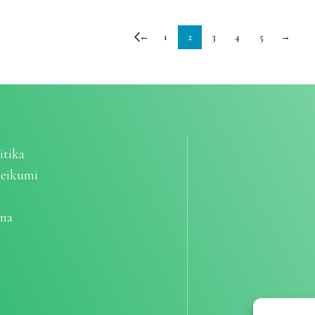
←
1
2
3
4
5
→
itika
teikumi
ana
e