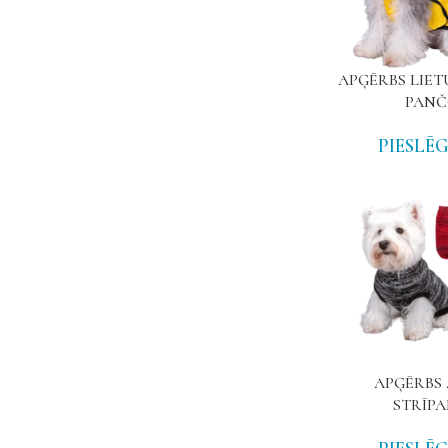
APĢĒRBS LIET
PAN
PIESLĒG
APĢĒRBS 
STRĪPA