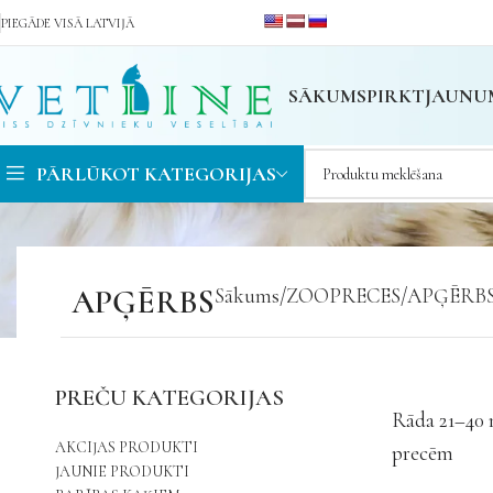
PIEGĀDE VISĀ LATVIJĀ
SĀKUMS
PIRKT
JAUNU
PĀRLŪKOT KATEGORIJAS
APĢĒRBS
Sākums
ZOOPRECES
APĢĒRB
PREČU KATEGORIJAS
Rāda 21–40 
AKCIJAS PRODUKTI
precēm
JAUNIE PRODUKTI