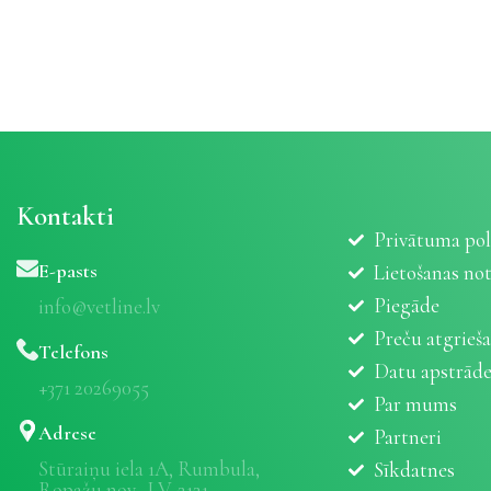
Kontakti
Privātuma pol
E-pasts
Lietošanas no
Piegāde
info@vetline.lv
Preču atgrieš
Telefons
Datu apstrād
+371 20269055
Par mums
Adrese
Partneri
Stūraiņu iela 1A, Rumbula,
Sīkdatnes
Ropažu nov., LV-2121