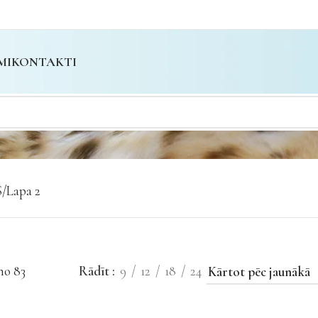
MI
KONTAKTI
S
Lapa 2
no 83
Rādīt
9
12
18
24