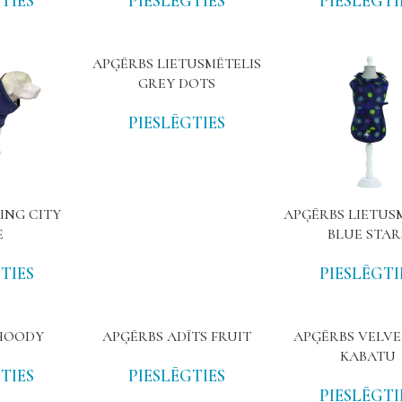
TIES
PIESLĒGTIES
PIESLĒGTI
APĢĒRBS LIETUSMĒTELIS
GREY DOTS
PIESLĒGTIES
ING CITY
APĢĒRBS LIETUS
E
BLUE STAR
TIES
PIESLĒGTI
HOODY
APĢĒRBS ADĪTS FRUIT
APĢĒRBS VELVE
KABATU
TIES
PIESLĒGTIES
PIESLĒGTI