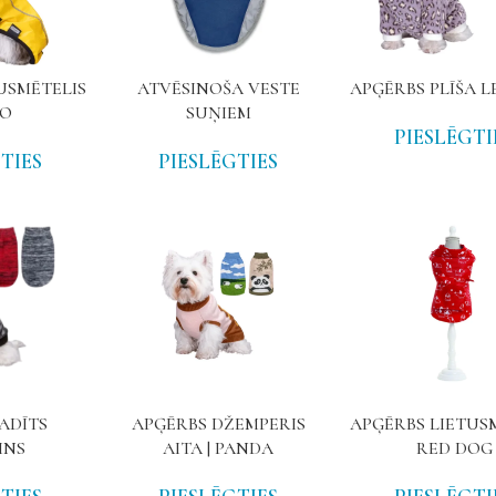
USMĒTELIS
ATVĒSINOŠA VESTE
APĢĒRBS PLĪŠA 
ČO
SUŅIEM
PIESLĒGTI
TIES
PIESLĒGTIES
ADĪTS
APĢĒRBS DŽEMPERIS
APĢĒRBS LIETUS
INS
AITA | PANDA
RED DOG