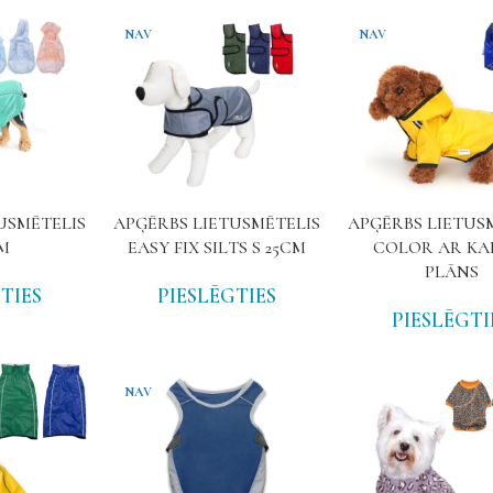
NAV
NAV
USMĒTELIS
APĢĒRBS LIETUSMĒTELIS
APĢĒRBS LIETUS
CM
EASY FIX SILTS S 25CM
COLOR AR KA
PLĀNS
TIES
PIESLĒGTIES
PIESLĒGTI
NAV