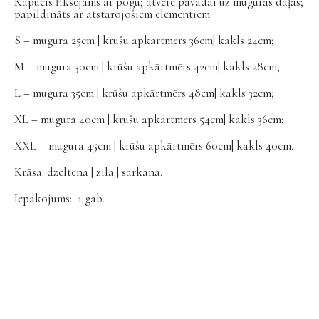
Kapucis fiksējams ar pogu; atvere pavadai uz muguras daļas;
papildināts ar atstarojošiem elementiem.
S – mugura 25cm | krūšu apkārtmērs 36cm| kakls 24cm;
M – mugura 30cm | krūšu apkārtmērs 42cm| kakls 28cm;
L – mugura 35cm | krūšu apkārtmērs 48cm| kakls 32cm;
XL – mugura 40cm | krūšu apkārtmērs 54cm| kakls 36cm;
XXL – mugura 45cm | krūšu apkārtmērs 60cm| kakls 40cm.
Krāsa: dzeltena | zila | sarkana.
Iepakojums: 1 gab.