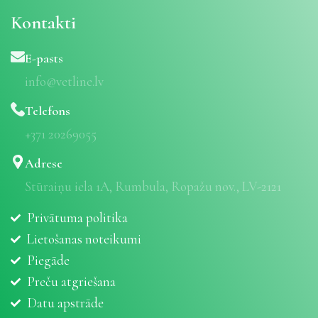
Kontakti
E-pasts
info@vetline.lv
Telefons
+371 20269055
Adrese
Stūraiņu iela 1A, Rumbula, Ropažu nov., LV-2121
Privātuma politika
Lietošanas noteikumi
Piegāde
Preču atgriešana
Datu apstrāde