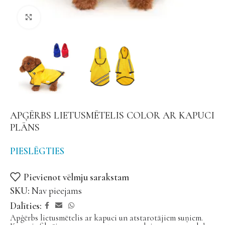
Noklikšķiniet, lai palielinātu
APĢĒRBS LIETUSMĒTELIS COLOR AR KAPUCI
PLĀNS
PIESLĒGTIES
Pievienot vēlmju sarakstam
SKU:
Nav pieejams
Dalīties:
Apģērbs lietusmētelis ar kapuci un atstarotājiem suņiem.