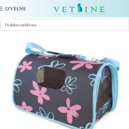
IZVĒLNE