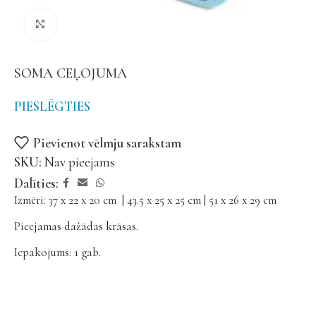
Noklikšķiniet, lai palielinātu
SOMA CEĻOJUMA
PIESLĒGTIES
Pievienot vēlmju sarakstam
SKU:
Nav pieejams
Dalīties:
Izmēri: 37 x 22 x 20 cm | 43.5 x 25 x 25 cm | 51 x 26 x 29 cm
Pieejamas dažādas krāsas.
Iepakojums: 1 gab.