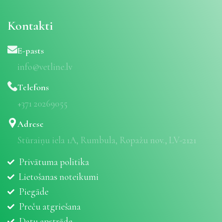
Kontakti
E-pasts
info@vetline.lv
Telefons
+371 20269055
Adrese
Stūraiņu iela 1A, Rumbula, Ropažu nov., LV-2121
Privātuma politika
Lietošanas noteikumi
Piegāde
Preču atgriešana
Datu apstrāde