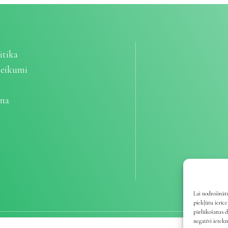
itika
teikumi
ana
e
Lai nodrošinātu
piekļūtu ierīc
pārlūkošanas d
negatīvi ietek