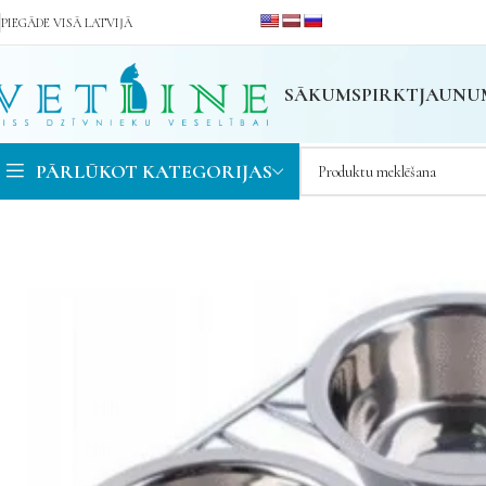
PIEGĀDE VISĀ LATVIJĀ
SĀKUMS
PIRKT
JAUNU
PĀRLŪKOT KATEGORIJAS