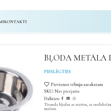
MI
KONTAKTI
BĻODA METĀLA 
PIESLĒGTIES
Pievienot vēlmju sarakstam
SKU:
Nav pieejams
Dalīties:
Tērauda bļodas ar statīvu, ar neslīdo
mašīnā.