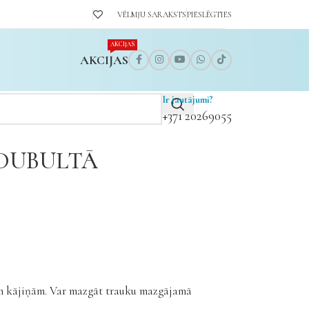
VĒLMJU SARAKSTS
PIESLĒGTIES
AKCIJAS
AKCIJAS
Ir jautājumi?
+371 20269055
DUBULTĀ
šām kājiņām. Var mazgāt trauku mazgājamā