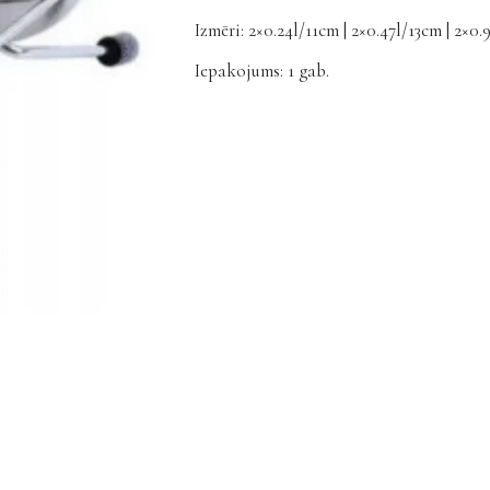
Izmēri: 2×0.24l/11cm | 2×0.47l/13cm | 2×0.
Iepakojums: 1 gab.