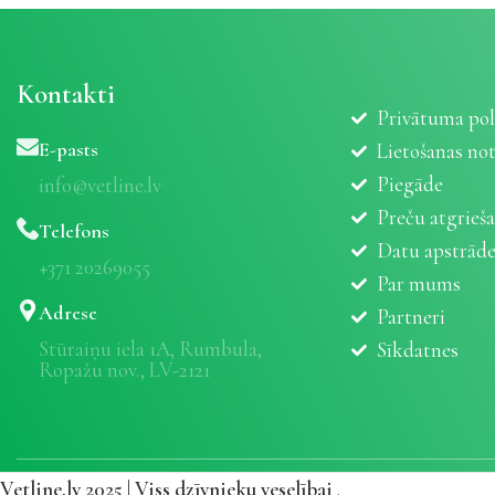
Kontakti
Privātuma pol
E-pasts
Lietošanas no
Piegāde
info@vetline.lv
Preču atgrieš
Telefons
Datu apstrād
+371 20269055
Par mums
Adrese
Partneri
Stūraiņu iela 1A, Rumbula,
Sīkdatnes
Ropažu nov., LV-2121
Vetline.lv 2025 | Viss dzīvnieku veselībai
.