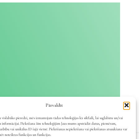
Pārvaldīt
 vislabāko pieredzi, mēs izmantojam tādas tehnoloģijas kā sīkfaili, lai saglabātu un/vai
es informācijai. Piekrišana šīm tehnoloģijām ļaus mums apstrādāt datus, piemēram,
arbību vai unikālus ID šajā vietnē. Piekrišanas nepiekrišana vai piekrišanas atsaukšana var
mēt noteiktas funkcijas un funkcijas.