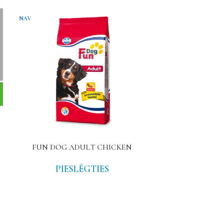
NAV
FUN DOG ADULT CHICKEN
N&D PRIM
PIESLĒGTIES
PIE