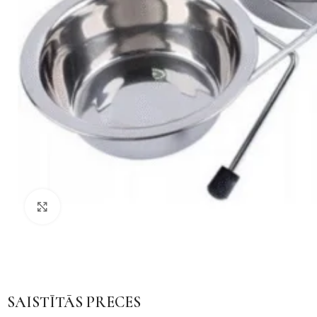
Noklikšķiniet, lai palielinātu
SAISTĪTĀS PRECES