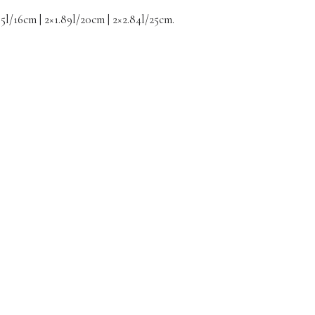
95l/16cm | 2×1.89l/20cm | 2×2.84l/25cm.