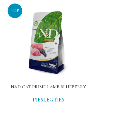
TOP
N&D CAT PRIME LAMB BLUEBERRY
MATISSE AD
PIESLĒGTIES
PIE