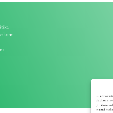
itika
teikumi
ana
e
Lai nodrošinātu
piekļūtu ierīc
pārlūkošanas d
negatīvi ietek