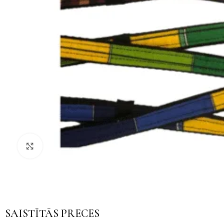
Noklikšķiniet, lai palielinātu
SAISTĪTĀS PRECES