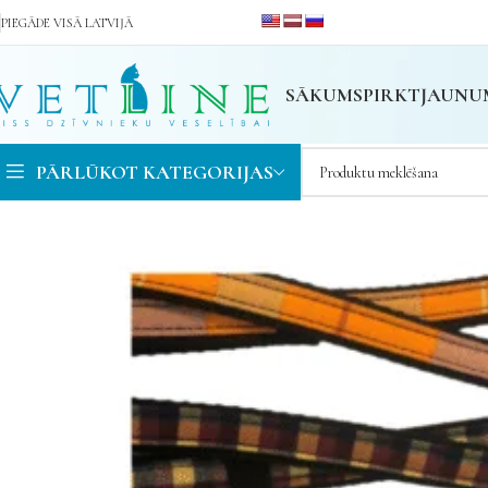
PIEGĀDE VISĀ LATVIJĀ
SĀKUMS
PIRKT
JAUNU
PĀRLŪKOT KATEGORIJAS