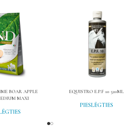
IME BOAR APPLE
EQUISTRO E.P.F 10 520ML
EDIUM MAXI
PIESLĒGTIES
LĒGTIES