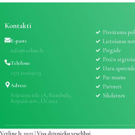
Kontakti
Privātuma pol
E-pasts
Lietošanas no
Piegāde
info@vetline.lv
Preču atgrieš
Telefons
Datu apstrād
+371 20269055
Par mums
Adrese
Partneri
Stūraiņu iela 1A, Rumbula,
Sīkdatnes
Ropažu nov., LV-2121
Vetline.lv 2025 | Viss dzīvnieku veselībai
.