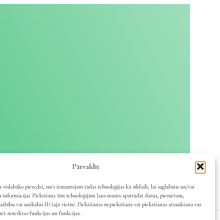
Pārvaldīt
 vislabāko pieredzi, mēs izmantojam tādas tehnoloģijas kā sīkfaili, lai saglabātu un/vai
es informācijai. Piekrišana šīm tehnoloģijām ļaus mums apstrādāt datus, piemēram,
arbību vai unikālus ID šajā vietnē. Piekrišanas nepiekrišana vai piekrišanas atsaukšana var
mēt noteiktas funkcijas un funkcijas.