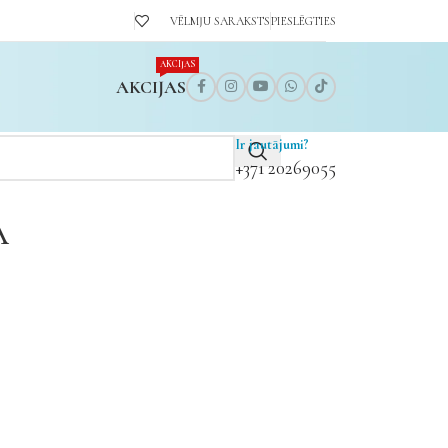
VĒLMJU SARAKSTS
PIESLĒGTIES
AKCIJAS
AKCIJAS
Ir jautājumi?
+371 20269055
A