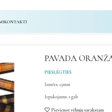
MI
KONTAKTI
PAVADA ORANŽ
PIESLĒGTIES
Izmērs: 15mm
Iepakojums: 1 gab
Pievienot vēlmju sarakstam