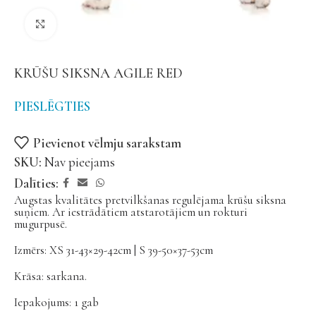
Noklikšķiniet, lai palielinātu
KRŪŠU SIKSNA AGILE RED
PIESLĒGTIES
Pievienot vēlmju sarakstam
SKU:
Nav pieejams
Dalīties:
Augstas kvalitātes pretvilkšanas regulējama krūšu siksna
suņiem. Ar iestrādātiem atstarotājiem un rokturi
mugurpusē.
Izmērs: XS 31-43×29-42cm | S 39-50×37-53cm
Krāsa: sarkana.
Iepakojums: 1 gab