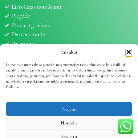
Lietošanas noteikumi
Piegāde
Preču atgriešana
Datu apstrāde
Par mums
Partneri
Pārvaldīt
Sīkdatnes
Lai nodrošinātu vislabāko pieredzi, mēs izmantojam tādas tehnoloģijas kā sīkfaili, lai
saglabātu un/vai piekļūtu ierīces informācijai. Piekrišana šīm tehnoloģijām ļaus mums
apstrādāt datus, piemēram, pārlūkošanas darbību vai unikālus ID šajā vietnē. Piekrišanas
nepiekrišana vai piekrišanas atsaukšana var negatīvi ietekmēt noteiktas funkcijas un
funkcijas.
Vetline.lv 2025 | Viss dzīvnieku veselībai
.
Pieņemt
Noraidīt
Apskatīt