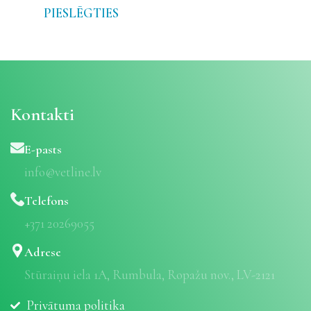
PIESLĒGTIES
Kontakti
E-pasts
info@vetline.lv
Telefons
+371 20269055
Adrese
Stūraiņu iela 1A, Rumbula, Ropažu nov., LV-2121
Privātuma politika