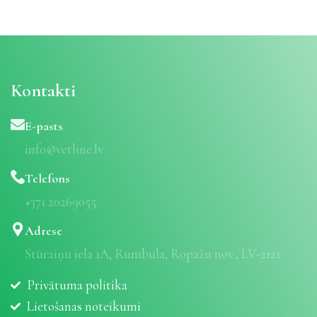
Kontakti
E-pasts
info@vetline.lv
Telefons
+371 20269055
Adrese
Stūraiņu iela 1A, Rumbula, Ropažu nov., LV-2121
Privātuma politika
Lietošanas noteikumi