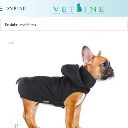
IZVĒLNE
NAV
Noklikšķiniet, lai palielinātu