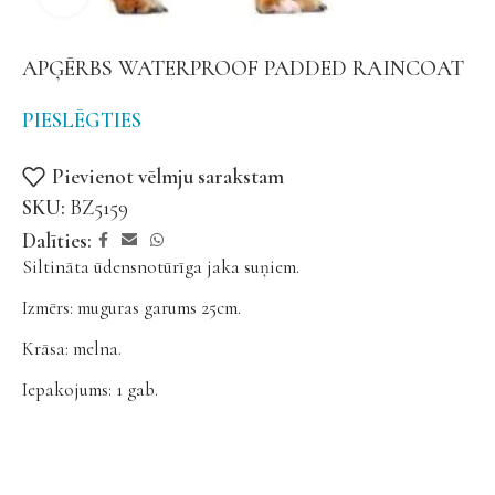
APĢĒRBS WATERPROOF PADDED RAINCOAT
PIESLĒGTIES
Pievienot vēlmju sarakstam
SKU:
BZ5159
Dalīties:
Siltināta ūdensnotūrīga jaka suņiem.
Izmērs: muguras garums 25cm.
Krāsa: melna.
Iepakojums: 1 gab.