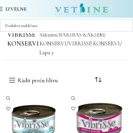
IZVĒLNE
VIBRISSE
Sākums
BARĪBAS KAĶIEM
KONSERVI
KONSERVI
VIBRISSE KONSERVI
Lapa 2
Rādīt preču filtru