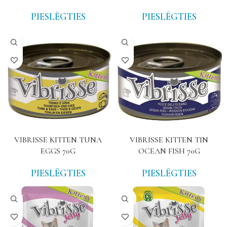
PIESLĒGTIES
PIESLĒGTIES
VIBRISSE KITTEN TUNA
VIBRISSE KITTEN TIN
EGGS 70G
OCEAN FISH 70G
PIESLĒGTIES
PIESLĒGTIES
NAV