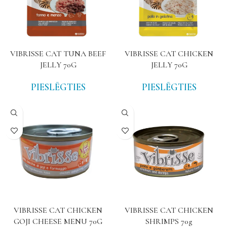
VIBRISSE CAT TUNA BEEF
VIBRISSE CAT CHICKEN
JELLY 70G
JELLY 70G
PIESLĒGTIES
PIESLĒGTIES
VIBRISSE CAT CHICKEN
VIBRISSE CAT CHICKEN
GOJI CHEESE MENU 70G
SHRIMPS 70g