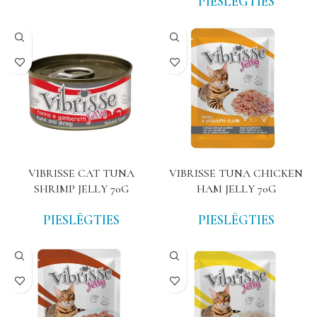
PIESLĒGTIES
VIBRISSE CAT TUNA
VIBRISSE TUNA CHICKEN
SHRIMP JELLY 70G
HAM JELLY 70G
PIESLĒGTIES
PIESLĒGTIES