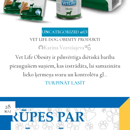
UNCATEGORIZED @LV
VET LIFE DOG OBESITY PRODUKTI
Karina Vozvišajeva
Vet Life Obesity ir pilnvērtīga diētiskā barība
pieaugušiem suņiem, kas izstrādāta, lai samazinātu
lieko ķermeņa svaru un kontrolētu gl...
TURPINĀT LASĪT
28
MAI