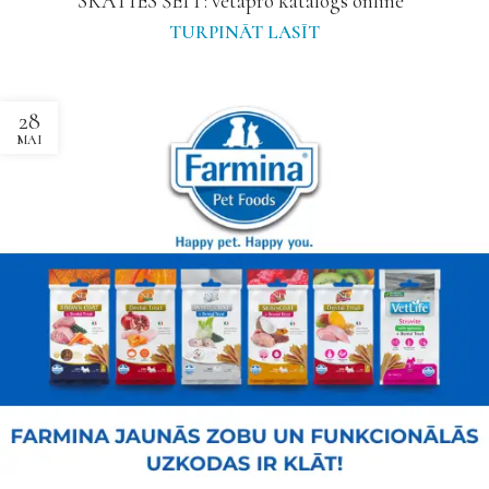
SKATIES ŠEIT: vetapro katalogs online
TURPINĀT LASĪT
28
MAI