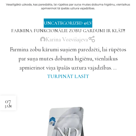
UNCATEGORIZED @LV
FARMINA FUNKCIONĀLIE ZOBU GARDUMI IR KLĀT!!
Karina Vozvišajeva
Farmina zobu kārumi suņiem paredzēti, lai rūpētos
par suņa mutes dobuma higiēnu, vienlaikus
apmierinot viņa īpašās uztura vajadzības. ...
TURPINĀT LASĪT
07
JAN