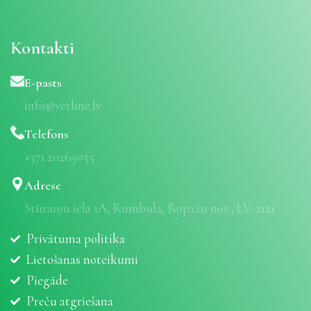
Kontakti
E-pasts
info@vetline.lv
Telefons
+371 20269055
Adrese
Stūraiņu iela 1A, Rumbula, Ropažu nov., LV-2121
Privātuma politika
Lietošanas noteikumi
Piegāde
Preču atgriešana