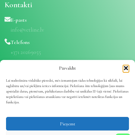
Kontakti
E-pasts
info@vetline.lv
Telefons
+371 20269055
Adrese
Pārvaldīt
Stūraiņu iela 1A, Rumbula, Ropažu nov., LV-2121
Lai nodrošinātu vislabāko pieredzi, mēs izmantojam tādas tehnoloģijas kā sīkfaili, lai
saglabātu un/vai piekļūtu ierīces informācijai. Piekrišana šīm tehnoloģijām ļaus mums
Privātuma politika
apstrādāt datus, piemēram, pārlūkošanas darbību vai unikālus ID šajā vietnē. Piekrišanas
Lietošanas noteikumi
nepiekrišana vai piekrišanas atsaukšana var negatīvi ietekmēt noteiktas funkcijas un
funkcijas.
Piegāde
Preču atgriešana
Datu apstrāde
Pieņemt
Par mums