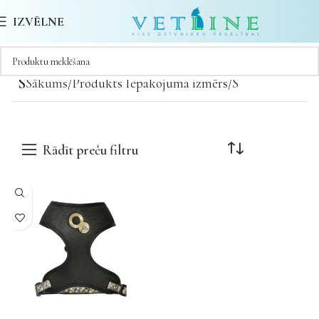
IZVĒLNE
S
Sākums
Produkts Iepakojuma izmērs
S
Rādīt preču filtru