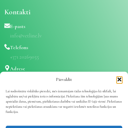
Kontakti
E-pasts
info@vetline.lv
Telefons
+371 20269055
Adrese
Stūraiņu iela 1A, Rumbula, Ropažu nov., LV-2121
Pārvaldīt
Privātuma politika
Lai nodrošinātu vislabāko pieredzi, mēs izmantojam tādas tehnoloģijas kā sīkfaili, lai
saglabātu un/vai piekļūtu ierīces informācijai. Piekrišana šīm tehnoloģijām ļaus mums
Lietošanas noteikumi
apstrādāt datus, piemēram, pārlūkošanas darbību vai unikālus ID šajā vietnē. Piekrišanas
Piegāde
nepiekrišana vai piekrišanas atsaukšana var negatīvi ietekmēt noteiktas funkcijas un
funkcijas.
Preču atgriešana
Datu apstrāde