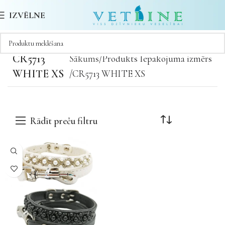
IZVĒLNE
CR5713
Sākums
Produkts Iepakojuma izmērs
WHITE XS
CR5713 WHITE XS
Rādīt preču filtru