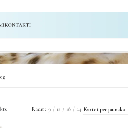
MI
KONTAKTI
00g
kts
Rādīt
9
12
18
24