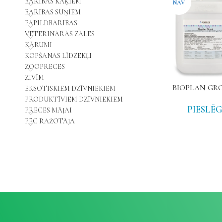
BARĪBAS KAĶIEM
NAV
BARĪBAS SUŅIEM
PAPILDBARĪBAS
VETERINĀRĀS ZĀLES
KĀRUMI
KOPŠANAS LĪDZEKĻI
ZOOPRECES
ZIVĪM
BIOPLAN GROEI
EKSOTISKIEM DZĪVNIEKIEM
PRODUKTĪVIEM DZĪVNIEKIEM
PIESLĒG
PRECES MĀJAI
PĒC RAŽOTĀJA