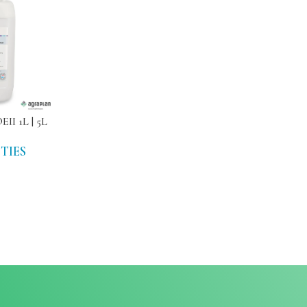
I 1L | 5L
TIES