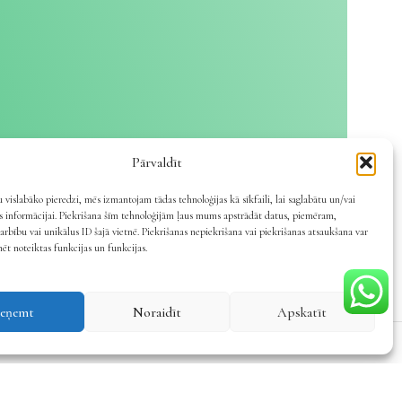
Pārvaldīt
 vislabāko pieredzi, mēs izmantojam tādas tehnoloģijas kā sīkfaili, lai saglabātu un/vai
es informācijai. Piekrišana šīm tehnoloģijām ļaus mums apstrādāt datus, piemēram,
arbību vai unikālus ID šajā vietnē. Piekrišanas nepiekrišana vai piekrišanas atsaukšana var
mēt noteiktas funkcijas un funkcijas.
ieņemt
Noraidīt
Apskatīt