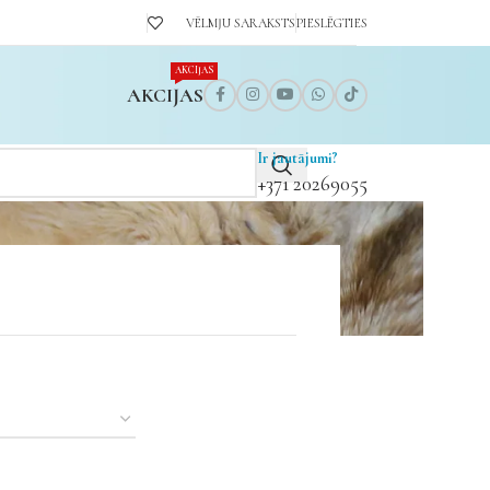
VĒLMJU SARAKSTS
PIESLĒGTIES
AKCIJAS
AKCIJAS
Ir jautājumi?
+371 20269055