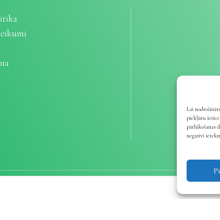
itika
teikumi
ana
e
Lai nodrošinātu
piekļūtu ierīc
pārlūkošanas d
negatīvi ietek
P