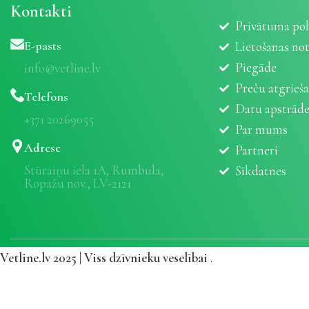
Kontakti
Privātuma pol
E-pasts
Lietošanas no
Piegāde
info@vetline.lv
Preču atgrieš
Telefons
Datu apstrād
+371 20269055
Par mums
Adrese
Partneri
Stūraiņu iela 1A, Rumbula,
Sīkdatnes
Ropažu nov., LV-2121
Vetline.lv 2025 | Viss dzīvnieku veselībai
.