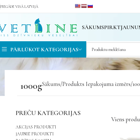
PIEGĀDE VISĀ LATVIJĀ
SĀKUMS
PIRKT
JAUNU
PĀRLŪKOT KATEGORIJAS
1000g
Sākums
Produkts Iepakojuma izmērs
10
PREČU KATEGORIJAS
Viens produ
AKCIJAS PRODUKTI
JAUNIE PRODUKTI