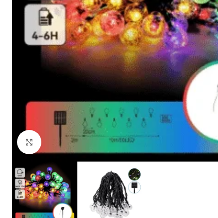
Noklikšķiniet, lai palielinātu