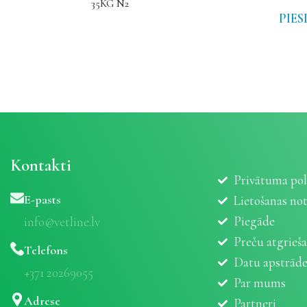
35KG N2
PIES
Kontakti
Privātuma pol
E-pasts
Lietošanas no
Piegāde
info@vetline.lv
Preču atgrieš
Telefons
Datu apstrād
+371 20269055
Par mums
Adrese
Partneri