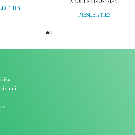
ADULT MEDIUM MAXI
LĒGTIES
PIESLĒGTIES
itika
teikumi
ana
e