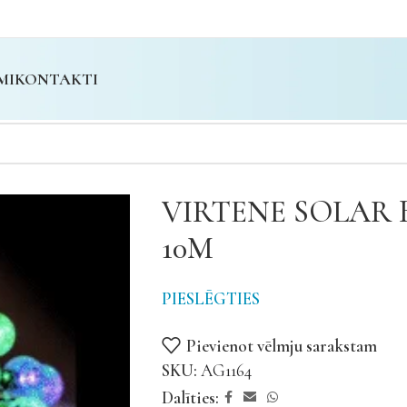
MI
KONTAKTI
VIRTENE SOLAR
10M
PIESLĒGTIES
Pievienot vēlmju sarakstam
SKU:
AG1164
Dalīties: