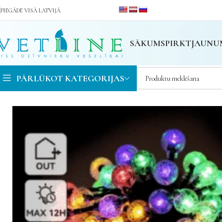
PIEGĀDE VISĀ LATVIJĀ
SĀKUMS
PIRKT
JAUNU
PĀRLŪKOT KATEGORIJAS