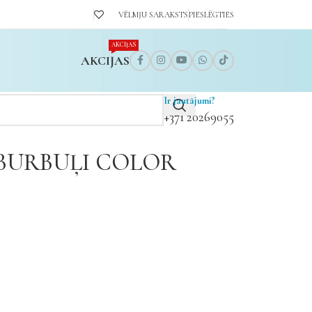
VĒLMJU SARAKSTS
PIESLĒGTIES
AKCIJAS
AKCIJAS
Ir jautājumi?
+371 20269055
 BURBUĻI COLOR