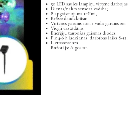
50 LED saules lampiņu virtene darbojas 
Dienas/nakts sensora vadība;
8 apgaismojuma režīmi;
Krāsa: daudzkrāsu:
Virtenes garums 10m + vada garums 2m;
Viegli uzstādāms;
Enerģiju taupošas gaismas diodes;
Pie 4-6 h lādēšanas, darbības laiks 8-12 
Lietošana: ārā.
Ražotājs: Aigostar.