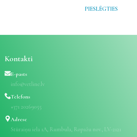
PIESLĒGTIES
Kontakti
E-pasts
info@vetline.lv
Telefons
+371 20269055
Adrese
Stūraiņu iela 1A, Rumbula, Ropažu nov., LV-2121