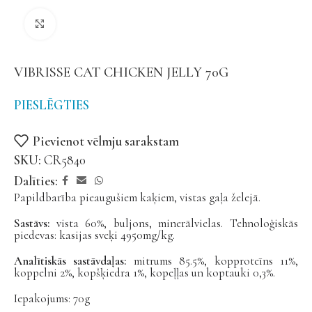
Noklikšķiniet, lai palielinātu
VIBRISSE CAT CHICKEN JELLY 70G
PIESLĒGTIES
Pievienot vēlmju sarakstam
SKU:
CR5840
Dalīties:
Papildbarība pieaugušiem kaķiem, vistas gaļa želejā.
Sastāvs:
vista 60%, buljons, minerālvielas. Tehnoloģiskās
piedevas: kasijas sveķi 4950mg/kg.
Analītiskās sastāvdaļas:
mitrums 85.5%, kopproteīns 11%,
koppelni 2%, kopšķiedra 1%, kopeļļas un koptauki 0,3%.
Iepakojums: 70g