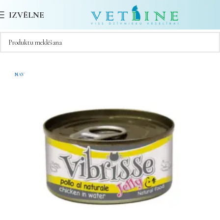
IZVĒLNE
NAV