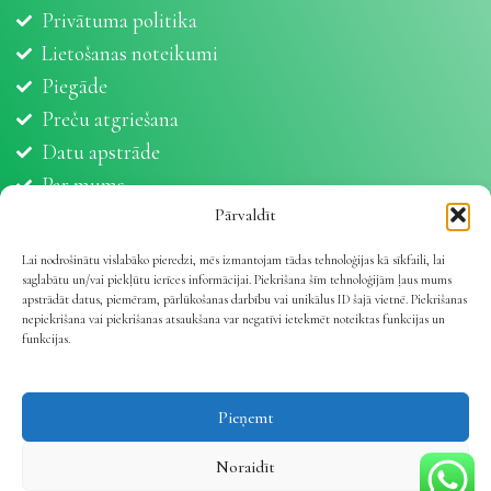
Privātuma politika
Lietošanas noteikumi
Piegāde
Preču atgriešana
Datu apstrāde
Par mums
Partneri
Pārvaldīt
Sīkdatnes
Lai nodrošinātu vislabāko pieredzi, mēs izmantojam tādas tehnoloģijas kā sīkfaili, lai
saglabātu un/vai piekļūtu ierīces informācijai. Piekrišana šīm tehnoloģijām ļaus mums
apstrādāt datus, piemēram, pārlūkošanas darbību vai unikālus ID šajā vietnē. Piekrišanas
nepiekrišana vai piekrišanas atsaukšana var negatīvi ietekmēt noteiktas funkcijas un
funkcijas.
Vetline.lv 2025 | Viss dzīvnieku veselībai
.
Pieņemt
Noraidīt