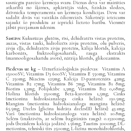
sasniegtu pareizo ķermeņa svaru. Dienas deva var mainīties
atkarībā no šķirnes, apkārtējās vides, fiziskās slodzes,
dzīvnieka temperamenta un ķermeņa kondīcijas. Devu var
sadalīt divās vai vairākās ēdienreizēs. Sākotnēji ieteicams
sajaukt šo produktu ar iepriekš lietoto barību. Vienmēr
jābūt pieejamam ūdenim.
Sastāvs:
Kukurūzas glutēns, rīsi, dehidratēts vistas proteīns,
auzas, vistas tauki, hidrolizēts zivju proteīns, olu pulveris,
zivju eļļa, dehidratēts zivju proteīns, kālija hlorīds, kalcija
karbonāts, fruktooligosaharīdi, rauga ekstrakts
(mannooligosaharīdu avots), nātrija hlorīds, glikozamīns.
Piedevas uz kg –
Uzturfizioloģiskās piedevas: Vitamīns A
15000SV; Vitamīns D3 600SV; Vitamīns E 550mg; Vitamīns
C 250mg; Niacīns 125mg; Kalcija D-pantotenāts 42mg;
Vitamīns B2 17mg; Vitamīns B6 7mg; Vitamīns B1 8mg;
Biotīns 1,3mg; Folijskābe 1,3mg; Vitamīns B12 0,08mg;
Holīna hlorīds 2500mg; Beta-karotīns 1,5mg; Cinks
(metionīna hidroksianaloga cinka helāts): 130.5mg;
Mangāns (metionīna hidroksianaloga mangāna helāts):
65.5mg; Dzelzs [glicīna hidrāta dzelzs(II) helāts]: 43.1mg;
Varš (metionīna hidroksianaloga vara helāts): 10.8mg;
Selēns (inaktivēts, ar selēnu bagātināts raugs): 0.13200mg;
jods (bezūdens kalcija jodāts): 1.56mg; Taurīns 2000mg; DL-
metionīns, tehniski tīrs 2500mg; L-lizīna monohidrohlorīds,