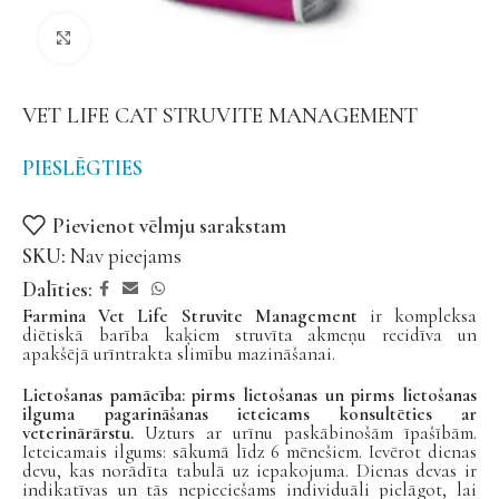
Noklikšķiniet, lai palielinātu
VET LIFE CAT STRUVITE MANAGEMENT
PIESLĒGTIES
Pievienot vēlmju sarakstam
SKU:
Nav pieejams
Dalīties:
Farmina Vet Life Struvite Management
ir kompleksa
diētiskā barība kaķiem struvīta akmeņu recidīva un
apakšējā urīntrakta slimību mazināšanai.
Lietošanas pamācība: pirms lietošanas un pirms lietošanas
ilguma pagarināšanas ieteicams konsultēties ar
veterinārārstu.
Uzturs ar urīnu paskābinošām īpašībām.
Ieteicamais ilgums: sākumā līdz 6 mēnešiem. Ievērot dienas
devu, kas norādīta tabulā uz iepakojuma. Dienas devas ir
indikatīvas un tās nepieciešams individuāli pielāgot, lai