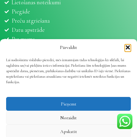
Lietošanas noteikumi
Piegāde
Preču atgriešana
Datu apstrāde
Par mums
Partneri
Pārvaldīt
Sīkdatnes
Lai nodrošinātu vislabāko pieredzi, mēs izmantojam tādas tehnoloģijas kā sīkfaili, lai
saglabātu un/vai piekļūtu ierīces informācijai. Piekrišana šīm tehnoloģijām ļaus mums
apstrādāt datus, piemēram, pārlūkošanas darbību vai unikālus ID šajā vietnē. Piekrišanas
nepiekrišana vai piekrišanas atsaukšana var negatīvi ietekmēt noteiktas funkcijas un
funkcijas.
Vetline.lv 2025 | Viss dzīvnieku veselībai
.
Pieņemt
Noraidīt
Apskatīt