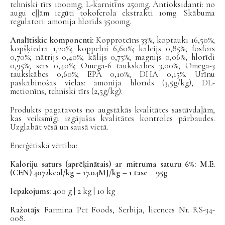
tehniski tīrs 1000mg; L-karnitīns 250mg. Antioksidanti: no
augu eļļām iegūti tokoferola ekstrakti 10mg. Skābuma
regulatori: amonija hlorīds 3500mg.
Analītiskie komponenti:
Kopproteīns 33%; koptauki 16,50%;
kopšķiedra 1,20%; koppelni 6,60%; kalcijs 0,85%; fosfors
0,70%; nātrijs 0,40%; kālijs 0,75%; magnijs 0,06%; hlorīdi
0,95%; sērs 0,40%; Omega-6 taukskābes 3,00%; Omega-3
taukskābes 0,60%; EPA 0,10%; DHA 0,15%. Urīnu
paskābinošas vielas: amonija hlorīds (3,5g/kg), DL-
metionīns, tehniski tīrs (2,5g/kg).
Produkts pagatavots no augstākās kvalitātes sastāvdaļām,
kas veiksmīgi izgājušas kvalitātes kontroles pārbaudes.
Uzglabāt vēsā un sausā vietā.
Enerģētiskā vērtība:
Kaloriju saturs (aprēķinātais) ar mitruma saturu 6%: M.E.
(CEN) 4072kcal/kg – 17.04MJ/kg – 1 tase = 95g
Iepakojums:
400 g | 2 kg | 10 kg
Ražotājs
: Farmina Pet Foods, Serbija, licences Nr. RS-34-
008.