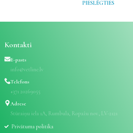
PIESLĒGTIES
Kontakti
E-pasts
info@vetline.lv
Telefons
+371 20269055
Adrese
Stūraiņu iela 1A, Rumbula, Ropažu nov., LV-2121
Privātuma politika