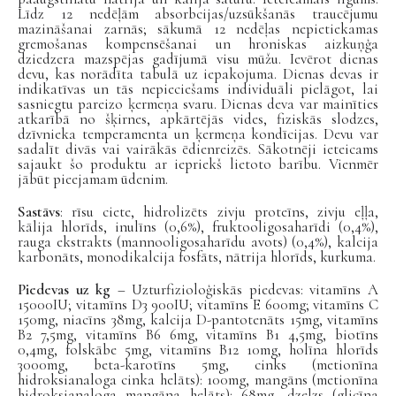
Līdz 12 nedēļām absorbcijas/uzsūkšanās traucējumu
mazināšanai zarnās; sākumā 12 nedēļas nepietiekamas
gremošanas kompensēšanai un hroniskas aizkuņģa
dziedzera mazspējas gadījumā visu mūžu. Ievērot dienas
devu, kas norādīta tabulā uz iepakojuma. Dienas devas ir
indikatīvas un tās nepieciešams individuāli pielāgot, lai
sasniegtu pareizo ķermeņa svaru. Dienas deva var mainīties
atkarībā no šķirnes, apkārtējās vides, fiziskās slodzes,
dzīvnieka temperamenta un ķermeņa kondīcijas. Devu var
sadalīt divās vai vairākās ēdienreizēs. Sākotnēji ieteicams
sajaukt šo produktu ar iepriekš lietoto barību. Vienmēr
jābūt pieejamam ūdenim.
Sastāvs
: rīsu ciete, hidrolizēts zivju proteīns, zivju eļļa,
kālija hlorīds, inulīns (0,6%), fruktooligosaharīdi (0,4%),
rauga ekstrakts (mannooligosaharīdu avots) (0,4%), kalcija
karbonāts, monodikalcija fosfāts, nātrija hlorīds, kurkuma.
Piedevas uz kg
– Uzturfizioloģiskās piedevas: vitamīns A
15000IU; vitamīns D3 900IU; vitamīns E 600mg; vitamīns C
150mg, niacīns 38mg, kalcija D-pantotenāts 15mg, vitamīns
B2 7,5mg, vitamīns B6 6mg, vitamīns B1 4,5mg, biotīns
0,4mg, folskābe 5mg, vitamīns B12 10mg, holīna hlorīds
3000mg, beta-karotīns 5mg, cinks (metionīna
hidroksianaloga cinka helāts): 100mg, mangāns (metionīna
hidroksianaloga mangāna helāts): 68mg, dzelzs (glicīna