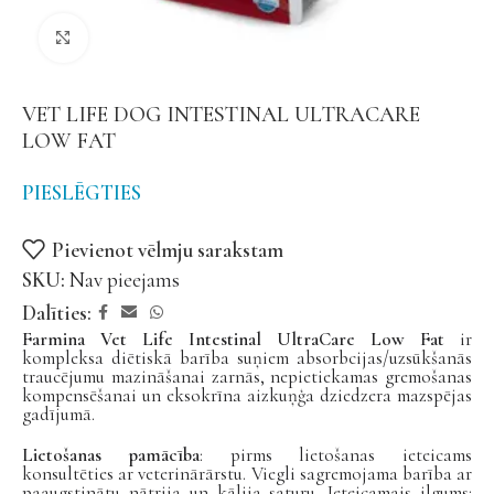
Noklikšķiniet, lai palielinātu
VET LIFE DOG INTESTINAL ULTRACARE
LOW FAT
PIESLĒGTIES
Pievienot vēlmju sarakstam
SKU:
Nav pieejams
Dalīties:
Farmina Vet Life Intestinal UltraCare Low Fat
ir
kompleksa diētiskā barība suņiem absorbcijas/uzsūkšanās
traucējumu mazināšanai zarnās, nepietiekamas gremošanas
kompensēšanai un eksokrīna aizkuņģa dziedzera mazspējas
gadījumā.
Lietošanas pamācība
: pirms lietošanas ieteicams
konsultēties ar veterinārārstu. Viegli sagremojama barība ar
paaugstinātu nātrija un kālija saturu. Ieteicamais ilgums: