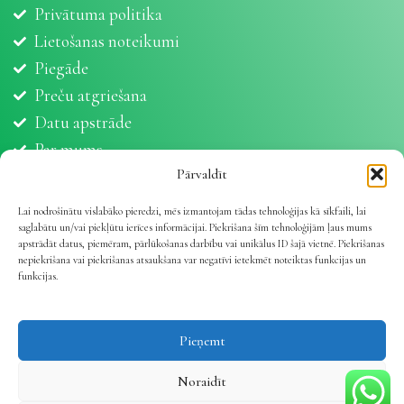
Privātuma politika
Lietošanas noteikumi
Piegāde
Preču atgriešana
Datu apstrāde
Par mums
Partneri
Pārvaldīt
Sīkdatnes
Lai nodrošinātu vislabāko pieredzi, mēs izmantojam tādas tehnoloģijas kā sīkfaili, lai
saglabātu un/vai piekļūtu ierīces informācijai. Piekrišana šīm tehnoloģijām ļaus mums
apstrādāt datus, piemēram, pārlūkošanas darbību vai unikālus ID šajā vietnē. Piekrišanas
nepiekrišana vai piekrišanas atsaukšana var negatīvi ietekmēt noteiktas funkcijas un
funkcijas.
Vetline.lv 2025 | Viss dzīvnieku veselībai
.
Pieņemt
Noraidīt