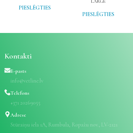
LARGE
PIESLĒGTIES
PIESLĒGTIES
Kontakti
E-pasts
info@vetline.lv
Telefons
+371 20269055
Adrese
Stūraiņu iela 1A, Rumbula, Ropažu nov., LV-2121