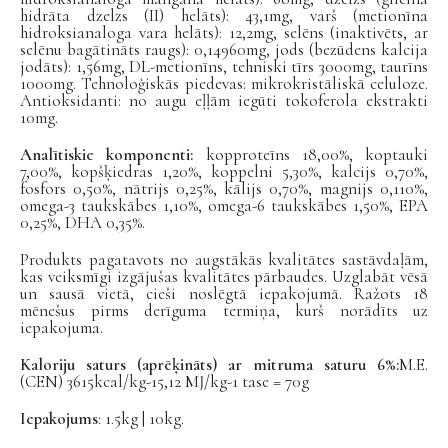
hidrāta dzelzs (II) helāts): 43,1mg, varš (metionīna
hidroksianaloga vara helāts): 12,2mg, selēns (inaktivēts, ar
selēnu bagātināts raugs): 0,14960mg, jods (bezūdens kalcija
jodāts): 1,56mg, DL-metionīns, tehniski tīrs 3000mg, taurīns
1000mg. Tehnoloģiskās piedevas: mikrokristāliskā celuloze.
Antioksidanti: no augu eļļām iegūti tokoferola ekstrakti
10mg.
Analītiskie komponenti:
kopproteīns 18,00%, koptauki
7,00%, kopšķiedras 1,20%, koppelni 5,30%, kalcijs 0,70%,
fosfors 0,50%, nātrijs 0,25%, kālijs 0,70%, magnijs 0,110%,
omega-3 taukskābes 1,10%, omega-6 taukskābes 1,50%, EPA
0,25%, DHA 0,35%.
Produkts pagatavots no augstākās kvalitātes sastāvdaļām,
kas veiksmīgi izgājušas kvalitātes pārbaudes. Uzglabāt vēsā
un sausā vietā, cieši noslēgtā iepakojumā. Ražots 18
mēnešus pirms derīguma termiņa, kurš norādīts uz
iepakojuma.
Kaloriju saturs (aprēķināts) ar mitruma saturu 6%:
M.E.
(CEN) 3615kcal/kg-15,12 MJ/kg-1 tase = 70g
Iepakojums
: 1.5kg | 10kg.