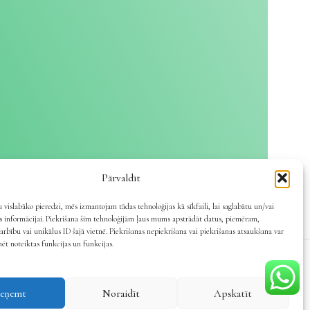
Pārvaldīt
 vislabāko pieredzi, mēs izmantojam tādas tehnoloģijas kā sīkfaili, lai saglabātu un/vai
es informācijai. Piekrišana šīm tehnoloģijām ļaus mums apstrādāt datus, piemēram,
arbību vai unikālus ID šajā vietnē. Piekrišanas nepiekrišana vai piekrišanas atsaukšana var
mēt noteiktas funkcijas un funkcijas.
ieņemt
Noraidīt
Apskatīt