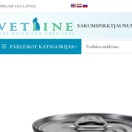
PIEGĀDE VISĀ LATVIJĀ
SĀKUMS
PIRKT
JAUNU
PĀRLŪKOT KATEGORIJAS