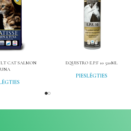
ULT CAT SALMON
EQUISTRO E.P.F 10 520ML
TUNA
PIESLĒGTIES
LĒGTIES