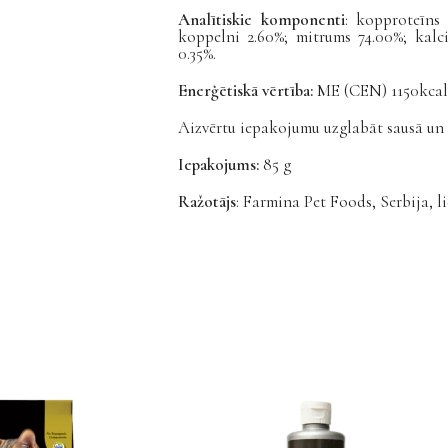
Analītiskie komponenti
: kopproteīns
koppelni 2.60%; mitrums 74.00%; kalcij
0.35%.
Enerģētiskā vērtība:
ME (CEN) 1150kcal
Aizvērtu iepakojumu uzglabāt sausā un vē
Iepakojums:
85 g
Ražotājs
: Farmina Pet Foods, Serbija, l