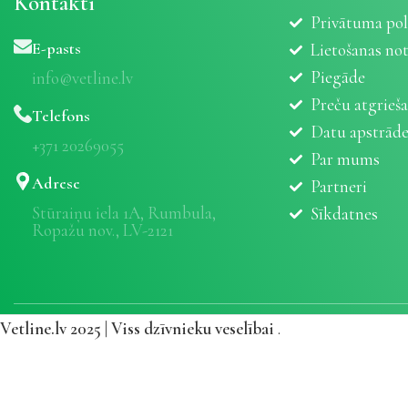
Kontakti
Privātuma pol
E-pasts
Lietošanas no
Piegāde
info@vetline.lv
Preču atgrieš
Telefons
Datu apstrād
+371 20269055
Par mums
Adrese
Partneri
Stūraiņu iela 1A, Rumbula,
Sīkdatnes
Ropažu nov., LV-2121
Vetline.lv 2025 | Viss dzīvnieku veselībai
.