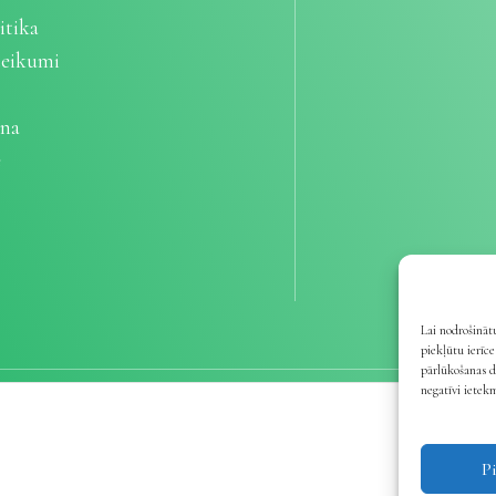
itika
teikumi
ana
e
Lai nodrošinātu
piekļūtu ierīc
pārlūkošanas d
negatīvi ietek
P