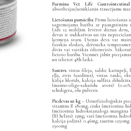
Farmina Vet Life Gastrointestin
absorbcijas/uzsūkšanās traucējumu maz
Lietošanas pamācība:
Pirms lietošanas i
sagremojama barība ar paaugstinātu nā
Līdz 12 nedēļām. Ievērot dienas devu,
devas ir indikatīvas un tās nepieciešam
ķermeņa svaru. Dienas deva var mainīt
fiziskās slodzes, dzīvnieka temperame
divās vai vairākās ēdienreizēs. Sākotn
lietoto barību. Vienmēr jābūt pieejama
un izlietot 48h laikā.
Sastāvs:
vistas fileja, saldie kartupeļi,
eļļa, zivis (sardīnes), vistas tauki, e
kālija hlorīds, kalcija sulfāta dihidrāt
(manno-oligo-saharīdu avots) (0.10%
schidigera, olu pulveris.
Piedevas uz kg
– Uzturfizioloģiskās pie
vitamīns E 180mg; cinks (metionīna hi
(metionīna hidroksianaloga mangāna hel
(II) helāts): 13mg; varš (metionīna hidr
kalcija jodāts): 0.46mg; taurīns 1250mg
1500mg