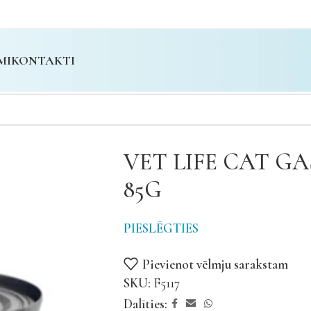
MI
KONTAKTI
VET LIFE CAT G
85G
PIESLĒGTIES
Pievienot vēlmju sarakstam
SKU:
F5117
Dalīties: