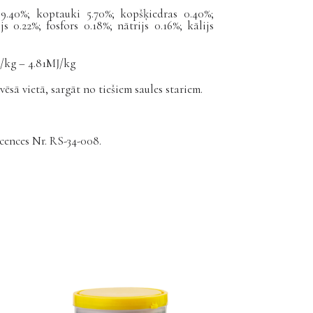
 9.40%; koptauki 5.70%; kopšķiedras 0.40%;
s 0.22%; fosfors 0.18%; nātrijs 0.16%; kālijs
/kg – 4.81MJ/kg
sā vietā, sargāt no tiešiem saules stariem.
icences Nr. RS-34-008.