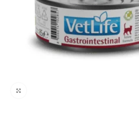
Noklikšķiniet, lai palielinātu