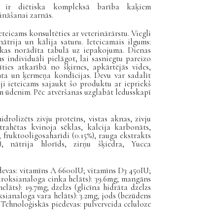
al
ir diētiska kompleksā barība kaķiem
ināšanai zarnās.
eteicams konsultēties ar veterinārārstu. Viegli
trija un kālija saturu. Ieteicamais ilgums:
 kas norādīta tabulā uz iepakojuma. Dienas
s individuāli pielāgot, lai sasniegtu pareizo
ies atkarībā no šķirnes, apkārtējās vides,
nta un ķermeņa kondīcijas. Devu var sadalīt
ēji ieteicams sajaukt šo produktu ar iepriekš
m ūdenim. Pēc atvēršanas uzglabāt ledusskapī
 hidrolizēts zivju proteīns, vistas aknas, zivju
kstrahētas kvinoja sēklas, kalcija karbonāts,
s, fruktooligosaharīdi (0.15%), rauga ekstrakts
), nātrija hlorīds, zirņu šķiedra, Yucca
devas: vitamīns A 6600IU; vitamīns D3 450IU;
droksianaloga cinka helāts): 39.6mg; mangāns
āts): 19.7mg; dzelzs (glicīna hidrāta dzelzs
oksianaloga vara helāts): 3.2mg; jods (bezūdens
. Tehnoloģiskās piedevas: pulverveida celuloze