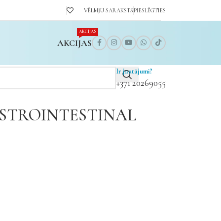
VĒLMJU SARAKSTS
PIESLĒGTIES
AKCIJAS
AKCIJAS
Ir jautājumi?
+371 20269055
ASTROINTESTINAL