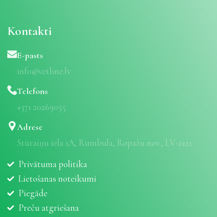
Kontakti
E-pasts
info@vetline.lv
Telefons
+371 20269055
Adrese
Stūraiņu iela 1A, Rumbula, Ropažu nov., LV-2121
Privātuma politika
Lietošanas noteikumi
Piegāde
Preču atgriešana