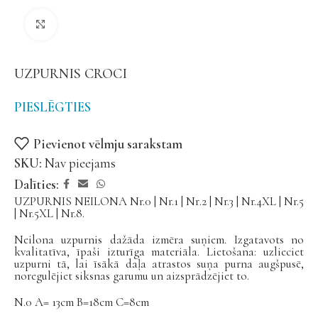
Noklikšķiniet, lai palielinātu
UZPURNIS CROCI
PIESLĒGTIES
Pievienot vēlmju sarakstam
SKU:
Nav pieejams
Dalīties:
UZPURNIS NEILONA Nr.0 | Nr.1 | Nr.2 | Nr.3 | Nr.4XL | Nr.5
| Nr.5XL | Nr.8.
Neilona uzpurnis dažāda izmēra suņiem. Izgatavots no
kvalitatīva, īpaši izturīga materiāla. Lietošana: uzlieciet
uzpurni tā, lai īsākā daļa atrastos suņa purna augšpusē,
noregulējiet siksnas garumu un aizsprādzējiet to.
N.0 A= 13cm B=18cm C=8cm