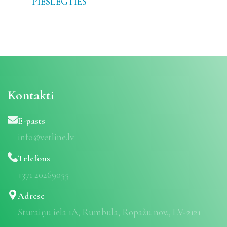
PIESLĒGTIES
Kontakti
E-pasts
info@vetline.lv
Telefons
+371 20269055
Adrese
Stūraiņu iela 1A, Rumbula, Ropažu nov., LV-2121