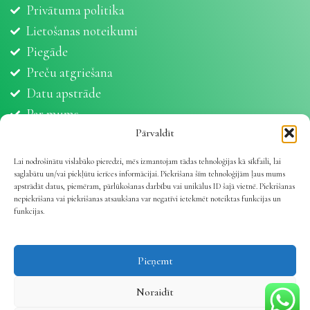
Privātuma politika
Lietošanas noteikumi
Piegāde
Preču atgriešana
Datu apstrāde
Par mums
Partneri
Pārvaldīt
Sīkdatnes
Lai nodrošinātu vislabāko pieredzi, mēs izmantojam tādas tehnoloģijas kā sīkfaili, lai
saglabātu un/vai piekļūtu ierīces informācijai. Piekrišana šīm tehnoloģijām ļaus mums
apstrādāt datus, piemēram, pārlūkošanas darbību vai unikālus ID šajā vietnē. Piekrišanas
nepiekrišana vai piekrišanas atsaukšana var negatīvi ietekmēt noteiktas funkcijas un
funkcijas.
Vetline.lv 2025 | Viss dzīvnieku veselībai
.
Pieņemt
Noraidīt