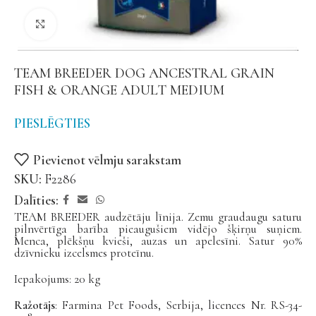
Noklikšķiniet, lai palielinātu
TEAM BREEDER DOG ANCESTRAL GRAIN
FISH & ORANGE ADULT MEDIUM
PIESLĒGTIES
Pievienot vēlmju sarakstam
SKU:
F2286
Dalīties:
TEAM BREEDER audzētāju līnija. Zemu graudaugu saturu
pilnvērtīga barība pieaugušiem vidējo šķirņu suņiem.
Menca, plēkšņu kvieši, auzas un apelesīni. Satur 90%
dzīvnieku izcelsmes proteīnu.
Iepakojums: 20 kg
Ražotājs
: Farmina Pet Foods, Serbija, licences Nr. RS-34-