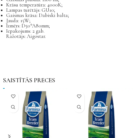
Krāsu temperatūra: 4000K;
Lampas turētājs: GU10;
Gaismas krāsa: Dabiski balta;
Jauda: 15W;
Izmērs: D50*A80mm;
Iepakojums: 2 gab.
Ražotājs: Aigostar.
SAISTĪTĀS PRECES