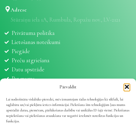
Adrese
Stūraiņu iela 1A, Rumbula, Ropažu nov., LV-2121
Privātuma politika
Lietošanas noteikumi
Piegāde
Preču atgriešana
Datu apstrāde
Par mums
Partneri
Pārvaldīt
Sīkdatnes
Lai nodrošinātu vislabāko pieredzi, mēs izmantojam tādas tehnoloģijas kā sīkfaili, lai
saglabātu un/vai piekļūtu ierīces informācijai. Piekrišana šīm tehnoloģijām ļaus mums
apstrādāt datus, piemēram, pārlūkošanas darbību vai unikālus ID šajā vietnē. Piekrišanas
nepiekrišana vai piekrišanas atsaukšana var negatīvi ietekmēt noteiktas funkcijas un
funkcijas.
Vetline.lv 2025 | Viss dzīvnieku veselībai
.