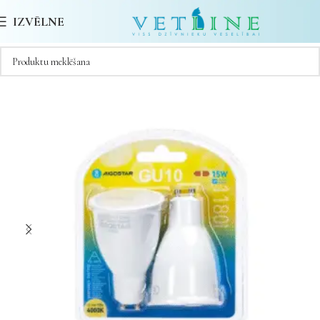
IZVĒLNE