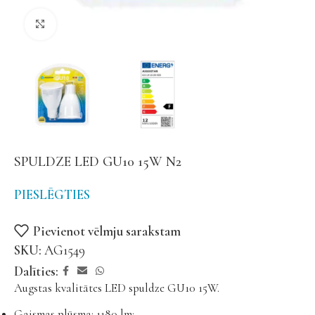
Noklikšķiniet, lai palielinātu
SPULDZE LED GU10 15W N2
PIESLĒGTIES
Pievienot vēlmju sarakstam
SKU:
AG1549
Dalīties:
Augstas kvalitātes LED spuldze GU10 15W.
Gaismas plūsma: 1180 lm;