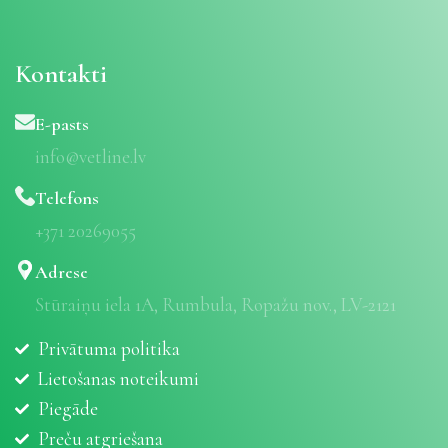
Kontakti
E-pasts
info@vetline.lv
Telefons
+371 20269055
Adrese
Stūraiņu iela 1A, Rumbula, Ropažu nov., LV-2121
Privātuma politika
Lietošanas noteikumi
Piegāde
Preču atgriešana