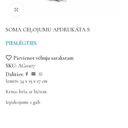
Noklikšķiniet, lai palielinātu
SOMA CEĻOJUMU APDRUKĀTA S
PIESLĒGTIES
Pievienot vēlmju sarakstam
SKU:
AG0107
Dalīties:
Izmērs: 34 x 19 x 27 cm
Krāsa: bēša ar lāčiem.
Iepakojums: 1 gab.