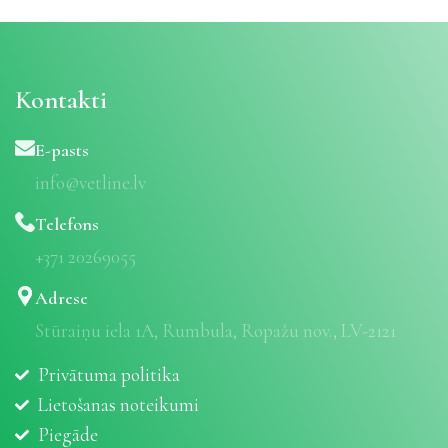
Kontakti
E-pasts
info@vetline.lv
Telefons
+371 20269055
Adrese
Stūraiņu iela 1A, Rumbula, Ropažu nov., LV-2121
Privātuma politika
Lietošanas noteikumi
Piegāde