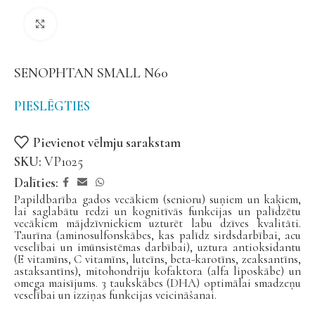
Noklikšķiniet, lai palielinātu
SENOPHTAN SMALL N60
PIESLĒGTIES
Pievienot vēlmju sarakstam
SKU:
VP1025
Dalīties:
Papildbarība gados vecākiem (senioru) suņiem un kaķiem,
lai saglabātu redzi un kognitīvās funkcijas un palīdzētu
vecākiem mājdzīvniekiem uzturēt labu dzīves kvalitāti.
Taurīna (aminosulfonskābes, kas palīdz sirdsdarbībai, acu
veselībai un imūnsistēmas darbībai), uztura antioksidantu
(E vitamīns, C vitamīns, luteīns, beta-karotīns, zeaksantīns,
astaksantīns), mitohondriju kofaktora (alfa liposkābe) un
omega maisījums. 3 taukskābes (DHA) optimālai smadzeņu
veselībai un izziņas funkcijas veicināšanai.