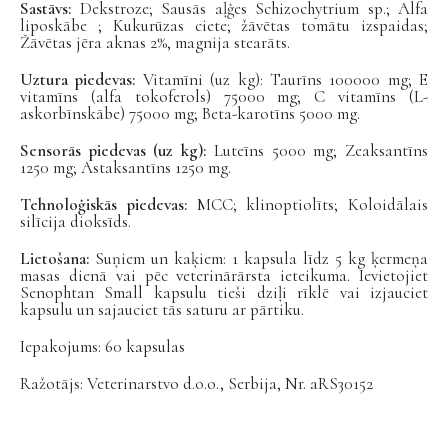
Sastāvs:
Dekstroze; Sausās aļģes Schizochytrium sp.; Alfa
liposkābe ; Kukurūzas ciete; žāvētas tomātu izspaidas;
Žāvētas jēra aknas 2%, magnija stearāts.
Uztura piedevas:
Vitamīni (uz kg): Taurīns 100000 mg; E
vitamīns (alfa tokoferols) 75000 mg; C vitamīns (L-
askorbīnskābe) 75000 mg; Beta-karotīns 5000 mg.
Sensorās piedevas (uz kg):
Luteīns 5000 mg; Zeaksantīns
1250 mg; Astaksantīns 1250 mg.
Tehnoloģiskās piedevas:
MCC; klinoptiolīts; Koloidālais
silīcija dioksīds.
Lietošana:
Suņiem un kaķiem: 1 kapsula līdz 5 kg ķermeņa
masas dienā vai pēc veterinārārsta ieteikuma. Ievietojiet
Senophtan Small kapsulu tieši dziļi rīklē vai izjauciet
kapsulu un sajauciet tās saturu ar pārtiku.
Iepakojums: 60 kapsulas
Ražotājs: Veterinarstvo d.o.o., Serbija, Nr. aRS30152