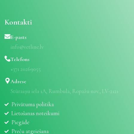
Kontakti
E-pasts
info@vetline.lv
Telefons
+371 20269055
Adrese
Stūraiņu iela 1A, Rumbula, Ropažu nov., LV-2121
Privātuma politika
Lietošanas noteikumi
Piegāde
Preču atgriešana