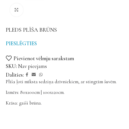
Noklikšķiniet, lai palielinātu
PLEDS PLĪŠA BRŪNS
PIESLĒGTIES
Pievienot vēlmju sarakstam
SKU:
Nav pieejams
Dalīties:
Plīša ļoti mīksta sedziņa dzīvniekiem, ar stingrām šuvēm.
Izmērs: 80x100cm | 100x120cm.
Krāsa: gaiši brūna.