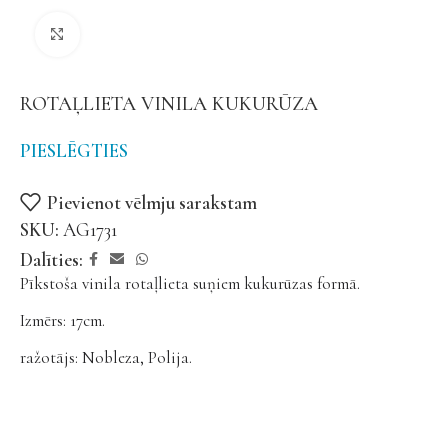
Noklikšķiniet, lai palielinātu
ROTAĻLIETA VINILA KUKURŪZA
PIESLĒGTIES
Pievienot vēlmju sarakstam
SKU:
AG1731
Dalīties:
Pīkstoša vinila rotaļlieta suņiem kukurūzas formā.
Izmērs: 17cm.
ražotājs: Nobleza, Polija.