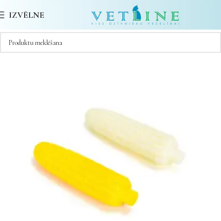
IZVĒLNE