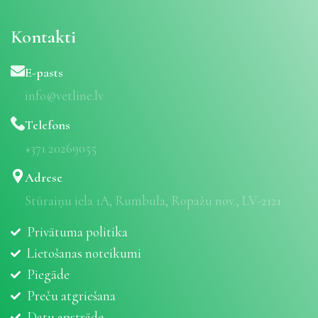
Kontakti
E-pasts
info@vetline.lv
Telefons
+371 20269055
Adrese
Stūraiņu iela 1A, Rumbula, Ropažu nov., LV-2121
Privātuma politika
Lietošanas noteikumi
Piegāde
Preču atgriešana
Datu apstrāde