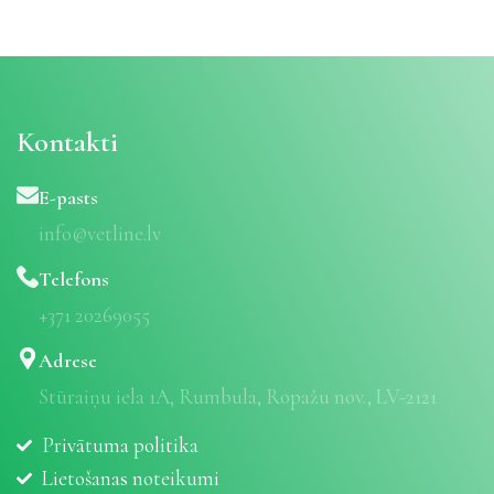
Kontakti
E-pasts
info@vetline.lv
Telefons
+371 20269055
Adrese
Stūraiņu iela 1A, Rumbula, Ropažu nov., LV-2121
Privātuma politika
Lietošanas noteikumi