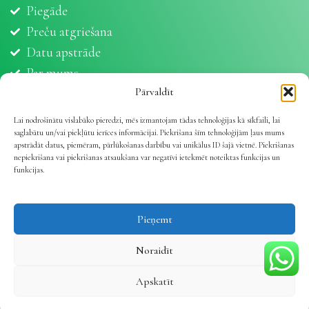
Piegāde
Preču atgriešana
Datu apstrāde
Par mums
Partneri
Pārvaldīt
Sīkdatnes
Lai nodrošinātu vislabāko pieredzi, mēs izmantojam tādas tehnoloģijas kā sīkfaili, lai
saglabātu un/vai piekļūtu ierīces informācijai. Piekrišana šīm tehnoloģijām ļaus mums
apstrādāt datus, piemēram, pārlūkošanas darbību vai unikālus ID šajā vietnē. Piekrišanas
nepiekrišana vai piekrišanas atsaukšana var negatīvi ietekmēt noteiktas funkcijas un
funkcijas.
Vetline.lv 2025 | Viss dzīvnieku veselībai
.
Pieņemt
Noraidīt
Apskatīt
Veikals
Vēlmju saraksts
Mans konts