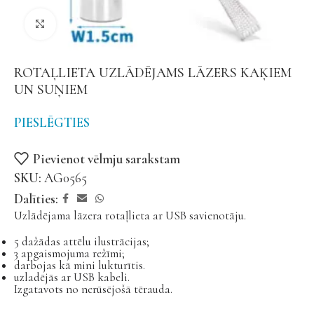
Noklikšķiniet, lai palielinātu
ROTAĻLIETA UZLĀDĒJAMS LĀZERS KAĶIEM
UN SUŅIEM
PIESLĒGTIES
Pievienot vēlmju sarakstam
SKU:
AG0565
Dalīties:
Uzlādējama lāzera rotaļlieta ar USB savienotāju.
5 dažādas attēlu ilustrācijas;
3 apgaismojuma režīmi;
darbojas kā mini lukturītis.
uzladējās ar USB kabeli.
Izgatavots no nerūsējošā tērauda.