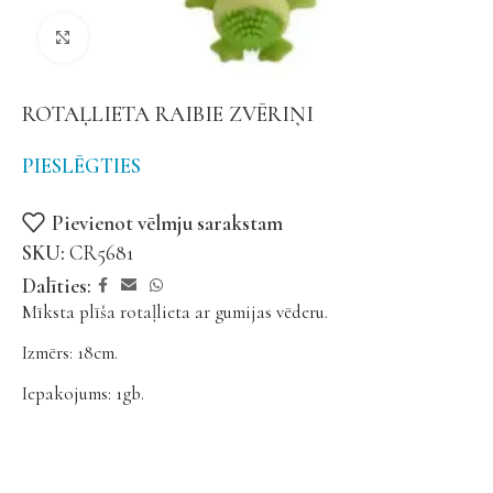
Noklikšķiniet, lai palielinātu
ROTAĻLIETA RAIBIE ZVĒRIŅI
PIESLĒGTIES
Pievienot vēlmju sarakstam
SKU:
CR5681
Dalīties:
Mīksta plīša rotaļlieta ar gumijas vēderu.
Izmērs: 18cm.
Iepakojums: 1gb.