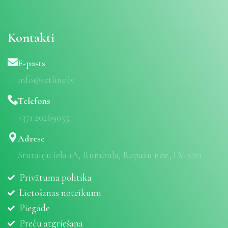
Kontakti
E-pasts
info@vetline.lv
Telefons
+371 20269055
Adrese
Stūraiņu iela 1A, Rumbula, Ropažu nov., LV-2121
Privātuma politika
Lietošanas noteikumi
Piegāde
Preču atgriešana