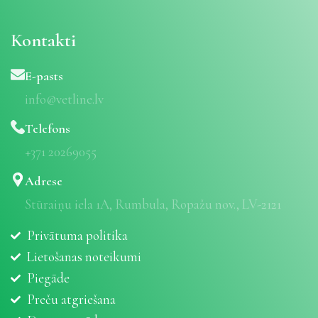
Kontakti
E-pasts
info@vetline.lv
Telefons
+371 20269055
Adrese
Stūraiņu iela 1A, Rumbula, Ropažu nov., LV-2121
Privātuma politika
Lietošanas noteikumi
Piegāde
Preču atgriešana