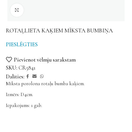
Noklikšķiniet, lai palielinātu
ROTAĻLIETA KAĶIEM MĪKSTA BUMBIŅA
PIESLĒGTIES
Pievienot vēlmju sarakstam
SKU:
CR5841
Dalīties:
Mīksta porolona rotaļu bumba kaķiem.
Izmērs: D4cm.
Iepakojums: 1 gab.