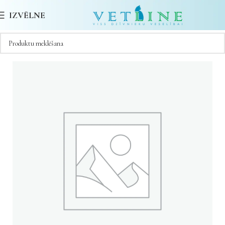
IZVĒLNE