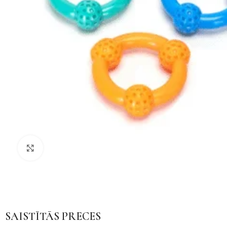
Noklikšķiniet, lai palielinātu
SAISTĪTĀS PRECES