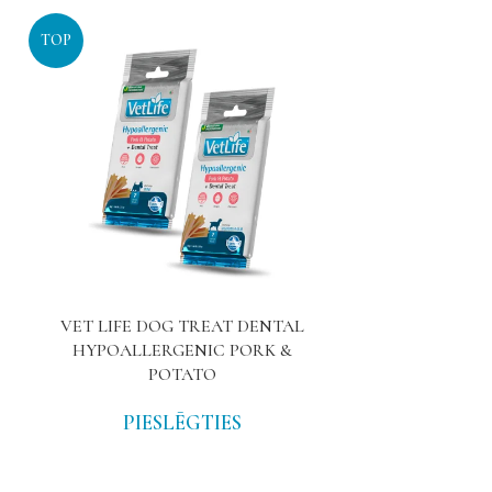
TOP
TOP
VET LIFE DOG TREAT DENTAL
PANCRESOMAL
HYPOALLERGENIC PORK &
PIE
POTATO
PIESLĒGTIES