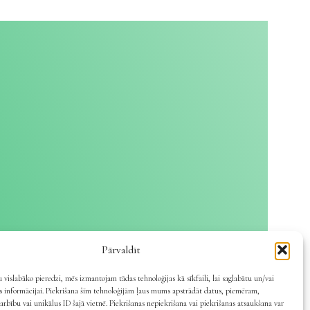
Pārvaldīt
 vislabāko pieredzi, mēs izmantojam tādas tehnoloģijas kā sīkfaili, lai saglabātu un/vai
es informācijai. Piekrišana šīm tehnoloģijām ļaus mums apstrādāt datus, piemēram,
arbību vai unikālus ID šajā vietnē. Piekrišanas nepiekrišana vai piekrišanas atsaukšana var