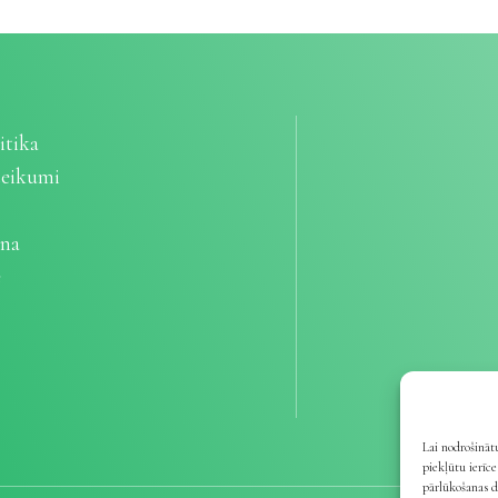
itika
teikumi
ana
e
Lai nodrošinātu
piekļūtu ierīc
pārlūkošanas d