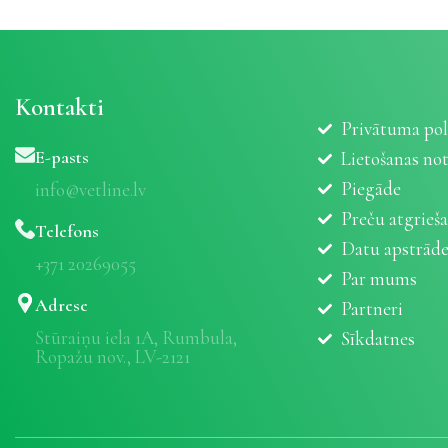
Kontakti
Privātuma pol
E-pasts
Lietošanas no
Piegāde
info@vetline.lv
Preču atgrieš
Telefons
Datu apstrād
+371 20269055
Par mums
Adrese
Partneri
Stūraiņu iela 1A, Rumbula,
Sīkdatnes
Ropažu nov., LV-2121