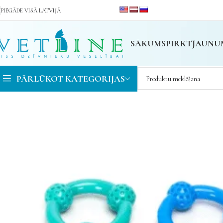
PIEGĀDE VISĀ LATVIJĀ
SĀKUMS
PIRKT
JAUNU
PĀRLŪKOT KATEGORIJAS