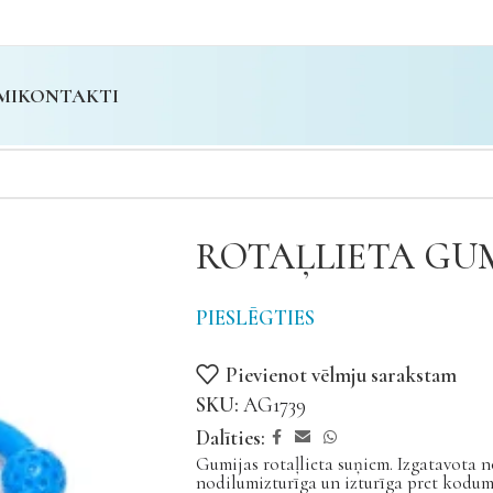
MI
KONTAKTI
ROTAĻLIETA GUM
PIESLĒGTIES
Pievienot vēlmju sarakstam
SKU:
AG1739
Dalīties:
Gumijas rotaļlieta suņiem. Izgatavota n
nodilumizturīga un izturīga pret kodum