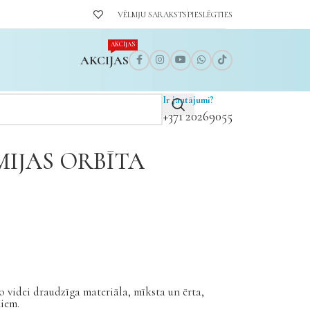
VĒLMJU SARAKSTS
PIESLĒGTIES
AKCIJAS
AKCIJAS
Ir jautājumi?
+371 20269055
IJAS ORBĪTA
o videi draudzīga materiāla, mīksta un ērta,
iem.