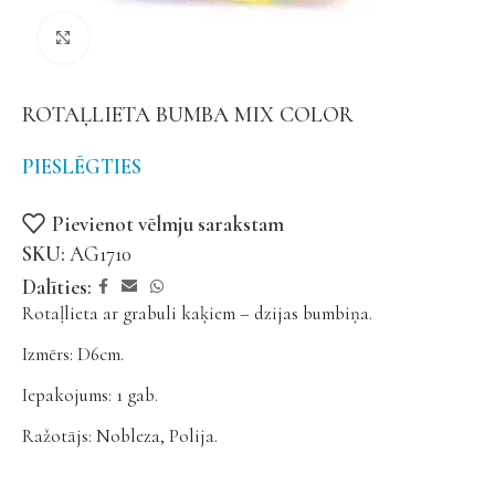
Noklikšķiniet, lai palielinātu
ROTAĻLIETA BUMBA MIX COLOR
PIESLĒGTIES
Pievienot vēlmju sarakstam
SKU:
AG1710
Dalīties:
Rotaļlieta ar grabuli kaķiem – dzijas bumbiņa.
Izmērs: D6cm.
Iepakojums: 1 gab.
Ražotājs: Nobleza, Polija.