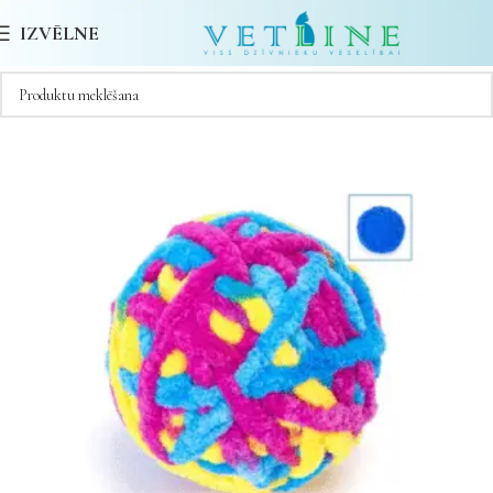
IZVĒLNE