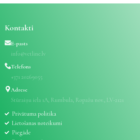
Kontakti
E-pasts
info@vetline.lv
Telefons
+371 20269055
Adrese
Stūraiņu iela 1A, Rumbula, Ropažu nov., LV-2121
Privātuma politika
Lietošanas noteikumi
Piegāde