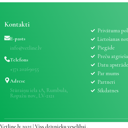
Kontakti
Privātuma pol
E-pasts
Lietošanas no
Piegāde
info@vetline.lv
Preču atgrieš
Telefons
Datu apstrād
+371 20269055
Par mums
Adrese
Partneri
Stūraiņu iela 1A, Rumbula,
Sīkdatnes
Ropažu nov., LV-2121
Vetline.lv 2025 | Viss dzīvnieku veselībai
.