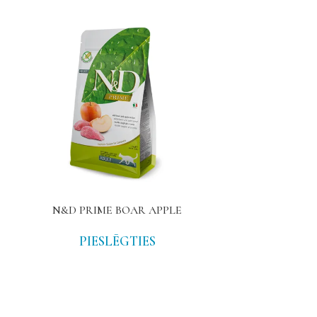
N&D PRIME BOAR APPLE
MATISSE AD
PIESLĒGTIES
PIE