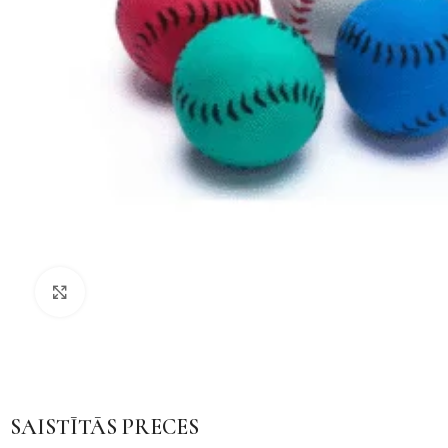
Noklikšķiniet, lai palielinātu
SAISTĪTĀS PRECES