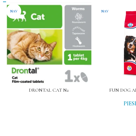
NAV
NAV
DRONTAL CAT N2
FUN DOG A
PIES