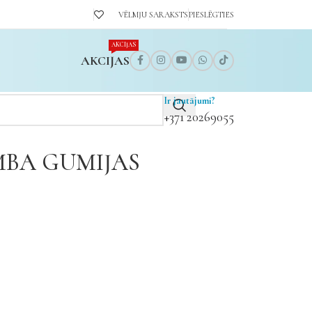
VĒLMJU SARAKSTS
PIESLĒGTIES
AKCIJAS
AKCIJAS
Ir jautājumi?
+371 20269055
MBA GUMIJAS