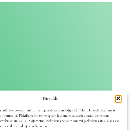
Pārvaldīt
 vislabāko pieredzi, mēs izmantojam tādas tehnoloģijas kā sīkfaili, lai saglabātu un/vai
es informācijai. Piekrišana šīm tehnoloģijām ļaus mums apstrādāt datus, piemēram,
arbību vai unikālus ID šajā vietnē. Piekrišanas nepiekrišana vai piekrišanas atsaukšana var
mēt noteiktas funkcijas un funkcijas.