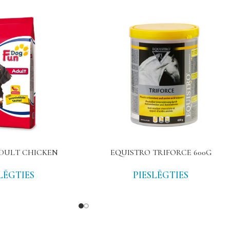
DULT CHICKEN
EQUISTRO TRIFORCE 600G
LĒGTIES
PIESLĒGTIES