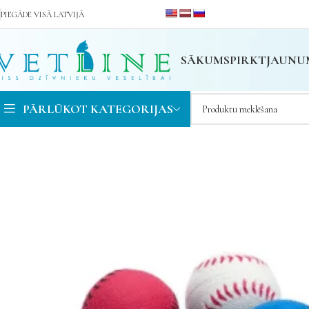
PIEGĀDE VISĀ LATVIJĀ
SĀKUMS
PIRKT
JAUNU
PĀRLŪKOT KATEGORIJAS