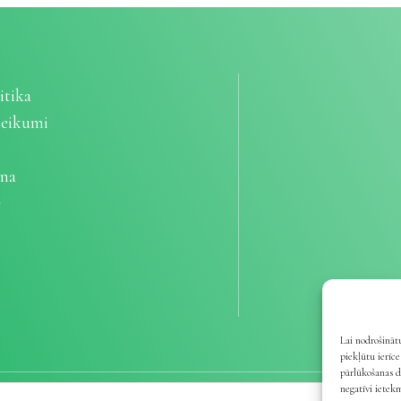
itika
teikumi
ana
e
Lai nodrošinātu
piekļūtu ierīc
pārlūkošanas d
negatīvi ietek