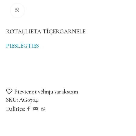
Noklikšķiniet, lai palielinātu
ROTAĻLIETA TĪĢERGARNELE
PIESLĒGTIES
Pievienot vēlmju sarakstam
SKU:
AG0704
Dalīties: