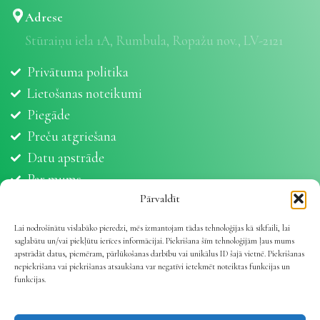
Adrese
Stūraiņu iela 1A, Rumbula, Ropažu nov., LV-2121
Privātuma politika
Lietošanas noteikumi
Piegāde
Preču atgriešana
Datu apstrāde
Par mums
Partneri
Pārvaldīt
Sīkdatnes
Lai nodrošinātu vislabāko pieredzi, mēs izmantojam tādas tehnoloģijas kā sīkfaili, lai
saglabātu un/vai piekļūtu ierīces informācijai. Piekrišana šīm tehnoloģijām ļaus mums
apstrādāt datus, piemēram, pārlūkošanas darbību vai unikālus ID šajā vietnē. Piekrišanas
nepiekrišana vai piekrišanas atsaukšana var negatīvi ietekmēt noteiktas funkcijas un
funkcijas.
Vetline.lv 2025 | Viss dzīvnieku veselībai
.