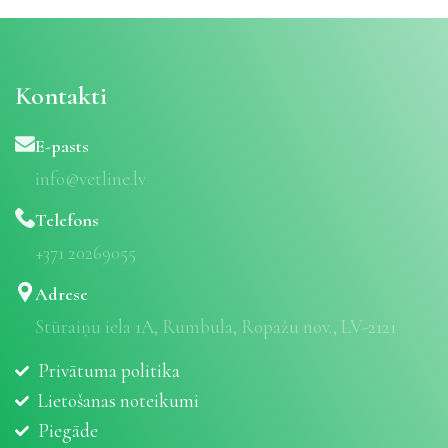
Kontakti
E-pasts
info@vetline.lv
Telefons
+371 20269055
Adrese
Stūraiņu iela 1A, Rumbula, Ropažu nov., LV-2121
Privātuma politika
Lietošanas noteikumi
Piegāde