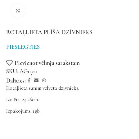
Noklikšķiniet, lai palielinātu
ROTAĻLIETA PLĪŠA DZĪVNIEKS
PIESLĒGTIES
Pievienot vēlmju sarakstam
SKU:
AG0721
Dalīties:
Rotaļlieta sunim velveta dzīvnieks.
Izmērs: 23-26cm.
Iepakojums: 1gb.