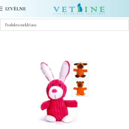
IZVĒLNE