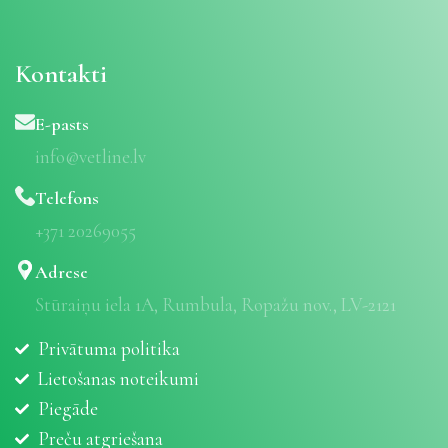
Kontakti
E-pasts
info@vetline.lv
Telefons
+371 20269055
Adrese
Stūraiņu iela 1A, Rumbula, Ropažu nov., LV-2121
Privātuma politika
Lietošanas noteikumi
Piegāde
Preču atgriešana