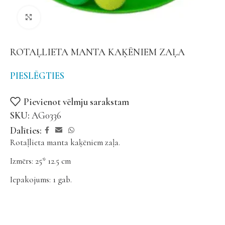
Noklikšķiniet, lai palielinātu
ROTAĻLIETA MANTA KAĶĒNIEM ZAĻA
PIESLĒGTIES
Pievienot vēlmju sarakstam
SKU:
AG0336
Dalīties:
Rotaļlieta manta kaķēniem zaļa.
Izmērs: 25* 12.5 cm
Iepakojums: 1 gab.