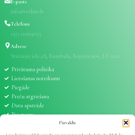
E-pasts
info@vetline.lv
Telefons
+371 20269055
Adrese
Stūraiņu iela 1A, Rumbula, Ropažu nov., LV-2121
Privātuma politika
Lietošanas noteikumi
Piegāde
Preču atgriešana
Datu apstrāde
Par mums
Partneri
Pārvaldīt
Sīkdatnes