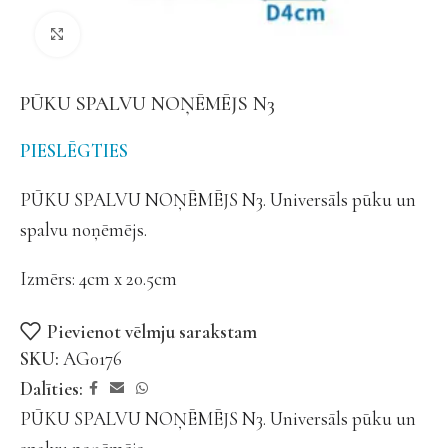
Noklikšķiniet, lai palielinātu
PŪKU SPALVU NOŅĒMĒJS N3
PIESLĒGTIES
PŪKU SPALVU NOŅĒMĒJS N3. Universāls pūku un
spalvu noņēmējs.
Izmērs: 4cm x 20.5cm
Pievienot vēlmju sarakstam
SKU:
AG0176
Dalīties:
PŪKU SPALVU NOŅĒMĒJS N3. Universāls pūku un