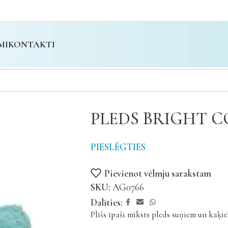
MI
KONTAKTI
PLEDS BRIGHT 
PIESLĒGTIES
Pievienot vēlmju sarakstam
SKU:
AG0766
Dalīties:
Plīšs īpaši mīksts pleds suņiem un kaķi