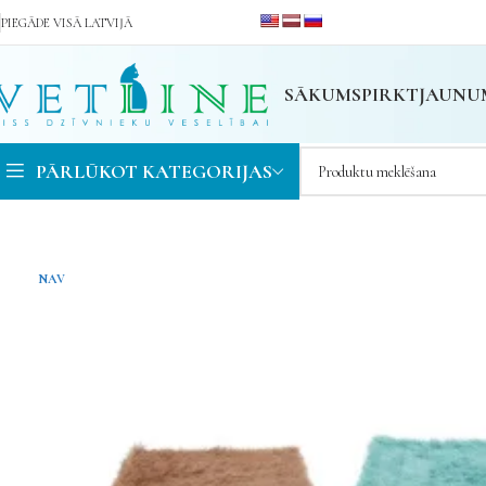
PIEGĀDE VISĀ LATVIJĀ
SĀKUMS
PIRKT
JAUNU
PĀRLŪKOT KATEGORIJAS
NAV