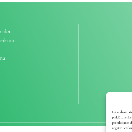
itika
teikumi
ana
e
Lai nodrošinātu
piekļūtu ierīc
pārlūkošanas d
negatīvi ietek