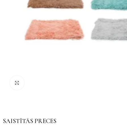
Noklikšķiniet, lai palielinātu
SAISTĪTĀS PRECES