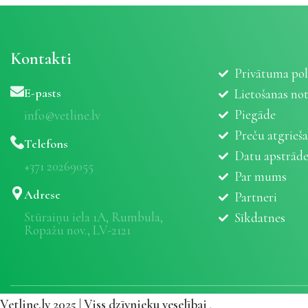
Kontakti
Privātuma pol
E-pasts
Lietošanas no
Piegāde
info@vetline.lv
Preču atgrieš
Telefons
Datu apstrād
+371 20269055
Par mums
Adrese
Partneri
Stūraiņu iela 1A, Rumbula,
Sīkdatnes
Ropažu nov., LV-2121
Vetline.lv 2025 | Viss dzīvnieku veselībai
.