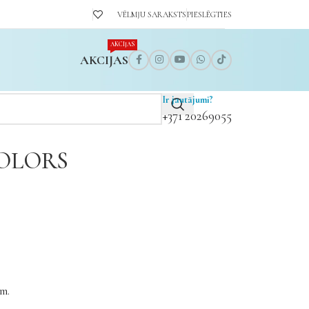
VĒLMJU SARAKSTS
PIESLĒGTIES
AKCIJAS
AKCIJAS
Ir jautājumi?
+371 20269055
COLORS
em.