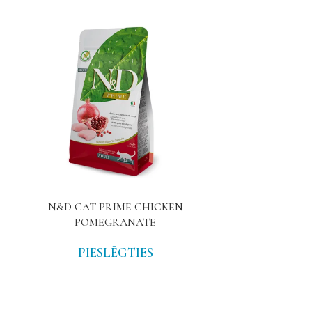
N&D CAT PRIME CHICKEN
N&D PRIM
POMEGRANATE
PIE
PIESLĒGTIES