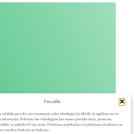
Pārvaldīt
 vislabāko pieredzi, mēs izmantojam tādas tehnoloģijas kā sīkfaili, lai saglabātu un/vai
es informācijai. Piekrišana šīm tehnoloģijām ļaus mums apstrādāt datus, piemēram,
arbību vai unikālus ID šajā vietnē. Piekrišanas nepiekrišana vai piekrišanas atsaukšana var
mēt noteiktas funkcijas un funkcijas.