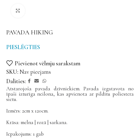
Noklikšķiniet, lai palielinātu
PAVADA HIKING
PIESLĒGTIES
Pievienot vēlmju sarakstam
SKU:
Nav pieejams
Dalīties:
Atstarojoša pavada dzīvniekiem. Pavada izgatavota no
īpaši izturīga neilona, ​​kas apvienota ar pildītu poliestera
sietu.
Izmērs: 2cm x 120cm.
Krāsa: melna | rozā | sarkana.
Iepakojums: 1 gab