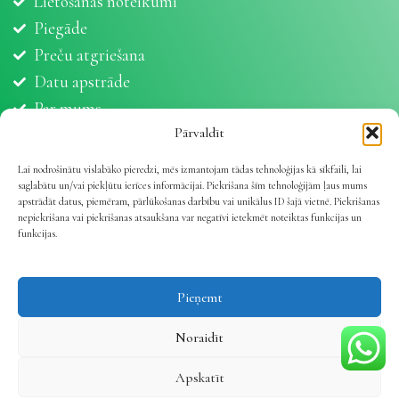
Lietošanas noteikumi
Piegāde
Preču atgriešana
Datu apstrāde
Par mums
Partneri
Pārvaldīt
Sīkdatnes
Lai nodrošinātu vislabāko pieredzi, mēs izmantojam tādas tehnoloģijas kā sīkfaili, lai
saglabātu un/vai piekļūtu ierīces informācijai. Piekrišana šīm tehnoloģijām ļaus mums
apstrādāt datus, piemēram, pārlūkošanas darbību vai unikālus ID šajā vietnē. Piekrišanas
nepiekrišana vai piekrišanas atsaukšana var negatīvi ietekmēt noteiktas funkcijas un
funkcijas.
Vetline.lv 2025 | Viss dzīvnieku veselībai
.
Pieņemt
Noraidīt
Apskatīt