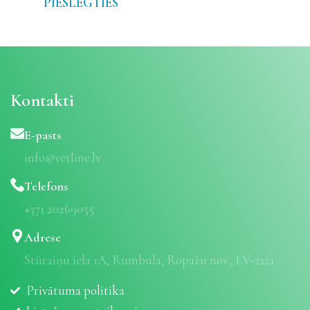
PIESLĒGTIES
Kontakti
E-pasts
info@vetline.lv
Telefons
+371 20269055
Adrese
Stūraiņu iela 1A, Rumbula, Ropažu nov., LV-2121
Privātuma politika