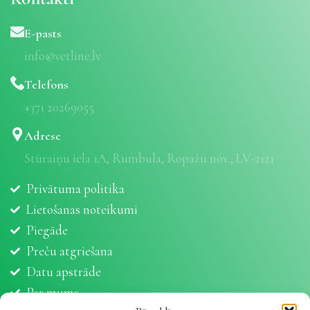
E-pasts
info@vetline.lv
Telefons
+371 20269055
Adrese
Stūraiņu iela 1A, Rumbula, Ropažu nov., LV-2121
Privātuma politika
Lietošanas noteikumi
Piegāde
Preču atgriešana
Datu apstrāde
Par mums