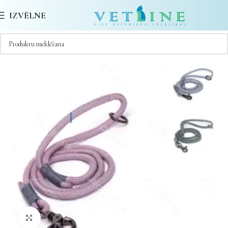
IZVĒLNE
Noklikšķiniet, lai palielinātu