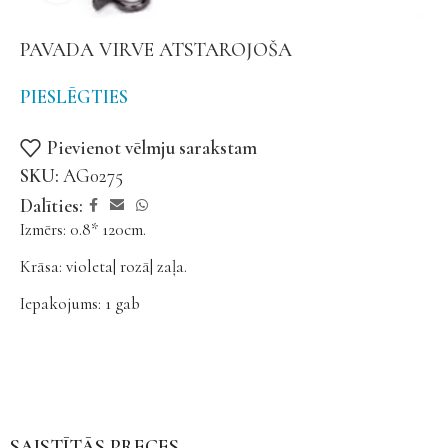
PAVADA VIRVE ATSTAROJOŠA
PIESLĒGTIES
Pievienot vēlmju sarakstam
SKU:
AG0275
Dalīties:
Izmērs: 0.8* 120cm.
Krāsa: violeta| rozā| zaļa.
Iepakojums: 1 gab
SAISTĪTĀS PRECES