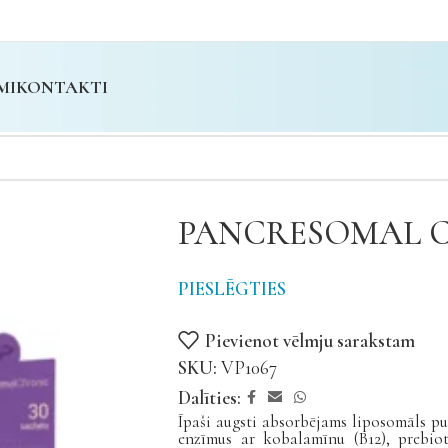
MI
KONTAKTI
PANCRESOMAL CH
PIESLĒGTIES
Pievienot vēlmju sarakstam
SKU:
VP1067
Dalīties:
Īpaši augsti absorbējams liposomāls pu
enzīmus ar kobalamīnu (B12), prebiot