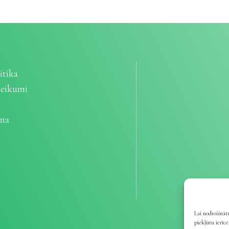
itika
teikumi
ana
e
Lai nodrošinātu
piekļūtu ierīc