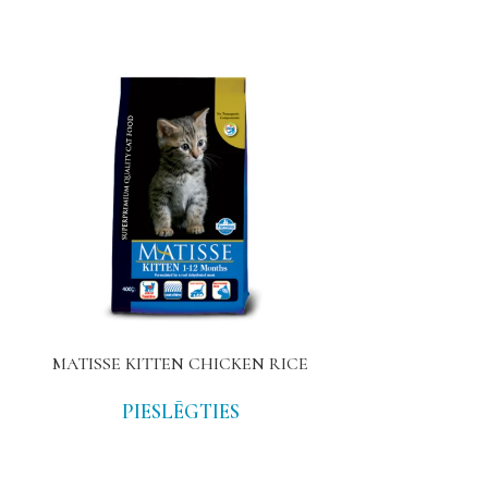
MATISSE KITTEN CHICKEN RICE
N&D CAT A
LAMB 
PIESLĒGTIES
PIE