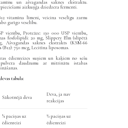
utamīnu un ašvagandas saknes ekstraktu.
pieciešami aizkuņģa dziedzera fermenti.
12 vitamīna līmeni, veicina veselīgu zarnu
bo garīgo veselību.
SP vienību, Proteāze: 130 000 USP vienību,
s fosfolipīdi: 20 mg, Slippery Elm (slīpētā
g, Ašvagandas saknes ekstrakts (KSM-66
(B12): 750 mcg, Lecitīna liposomas.
tras ēdienreizes suņiem un kaķiem no sešu
 pulvera daudzumu ar mitrinātu istabas
ināšanas.
evas tabula:
Deva, ja nav
Sākotnējā deva
reakcijas
¼ paciņas uz
½ paciņas uz
ēdienreizi
ēdienreizi