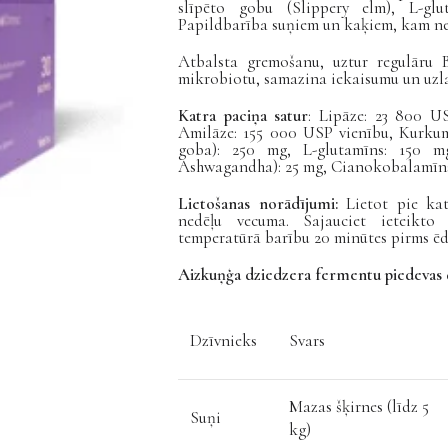
slīpēto gobu (Slippery elm), L-gl
Papildbarība suņiem un kaķiem, kam ne
Atbalsta gremošanu, uztur regulāru B
mikrobiotu, samazina iekaisumu un uzla
Katra paciņa satur
: Lipāze: 23 800 U
Amilāze: 155 000 USP vienību, Kurkuma
goba): 250 mg, L-glutamīns: 150 m
Ashwagandha): 25 mg, Cianokobalamīns 
Lietošanas norādījumi:
Lietot pie ka
nedēļu vecuma. Sajauciet ieteikto
temperatūrā barību 20 minūtes pirms ēd
Aizkuņģa dziedzera fermentu piedevas d
Dzīvnieks
Svars
Mazas šķirnes (līdz 5
Suņi
kg)