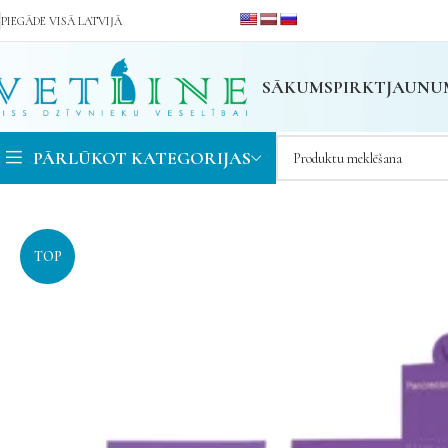
PIEGĀDE VISĀ LATVIJĀ
SĀKUMS
PIRKT
JAUNU
PĀRLŪKOT KATEGORIJAS
TOP