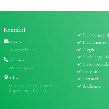
Kontakti
Privātuma pol
E-pasts
Lietošanas no
Piegāde
info@vetline.lv
Preču atgrieš
Telefons
Datu apstrād
+371 20269055
Par mums
Adrese
Partneri
Stūraiņu iela 1A, Rumbula,
Sīkdatnes
Ropažu nov., LV-2121