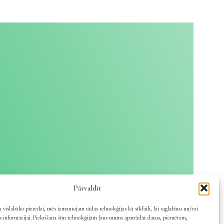
Pārvaldīt
 vislabāko pieredzi, mēs izmantojam tādas tehnoloģijas kā sīkfaili, lai saglabātu un/vai
es informācijai. Piekrišana šīm tehnoloģijām ļaus mums apstrādāt datus, piemēram,