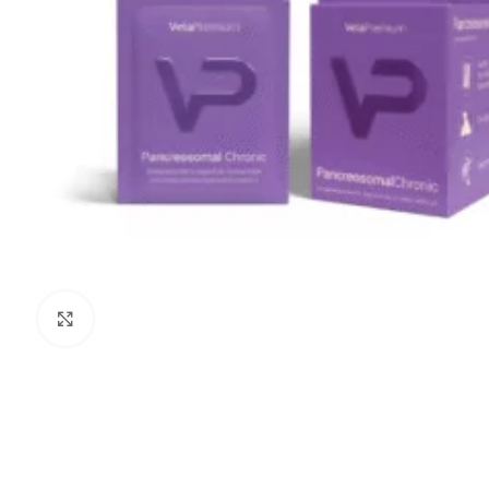
Noklikšķiniet, lai palielinātu