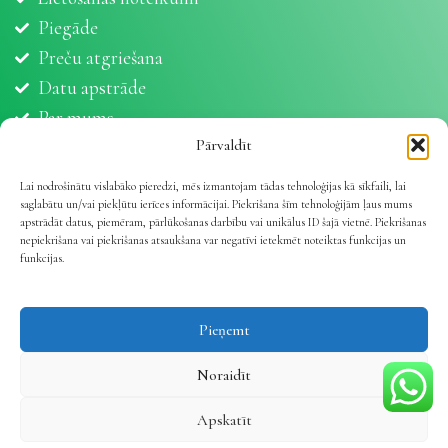
Piegāde
Preču atgriešana
Datu apstrāde
Par mums
Partneri
Pārvaldīt
Sīkdatnes
Lai nodrošinātu vislabāko pieredzi, mēs izmantojam tādas tehnoloģijas kā sīkfaili, lai
saglabātu un/vai piekļūtu ierīces informācijai. Piekrišana šīm tehnoloģijām ļaus mums
apstrādāt datus, piemēram, pārlūkošanas darbību vai unikālus ID šajā vietnē. Piekrišanas
nepiekrišana vai piekrišanas atsaukšana var negatīvi ietekmēt noteiktas funkcijas un
funkcijas.
Vetline.lv 2025 | Viss dzīvnieku veselībai
.
Pieņemt
Noraidīt
Apskatīt