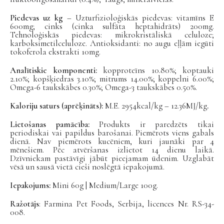
Piedevas uz kg
– Uzturfizioloģiskās piedevas: vitamīns E
600mg; cinks (cinka sulfāta heptahidrāts) 200mg.
Tehnoloģiskās piedevas: mikrokristāliskā celuloze;
karboksimetilceluloze. Antioksidanti: no augu eļļām iegūti
tokoferola ekstrakti 10mg.
Analītiskie komponenti:
kopproteīns 10.80%; koptauki
2.10%; kopšķiedras 3.10%; mitrums 14.00%; koppelni 6.00%;
Omega-6 taukskābes 0.30%; Omega-3 taukskābes 0.50%.
Kaloriju saturs (aprēķināts):
M.E. 2954kcal/kg – 12.36MJ/kg
.
Lietošanas pamācība:
Produkts ir paredzēts tikai
periodiskai vai papildus barošanai. Piemērots viens gabals
dienā. Nav piemērots kucēniem, kuri jaunāki par 4
mēnešiem. Pēc atvēršanas izlietot 14 dienu laikā.
Dzīvniekam pastāvīgi jābūt pieejamam ūdenim. Uzglabāt
vēsā un sausā vietā cieši noslēgtā iepakojumā.
Iepakojums:
Mini 60g | Medium/Large 100g.
Ražotājs
: Farmina Pet Foods, Serbija, licences Nr. RS-34-
008.