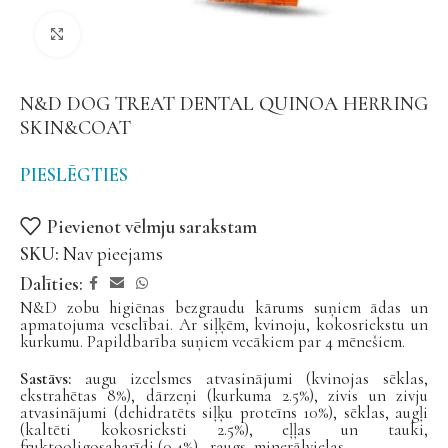
Noklikšķiniet, lai palielinātu
N&D DOG TREAT DENTAL QUINOA HERRING
SKIN&COAT
PIESLĒGTIES
Pievienot vēlmju sarakstam
SKU:
Nav pieejams
Dalīties:
N&D zobu higiēnas bezgraudu kārums suņiem ādas un
apmatojuma veselībai. Ar siļķēm, kvinoju, kokosriekstu un
kurkumu. Papildbarība suņiem vecākiem par 4 mēnešiem.
Sastāvs:
augu izcelsmes atvasinājumi (kvinojas sēklas,
ekstrahētas 8%), dārzeņi (kurkuma 2.5%), zivis un zivju
atvasinājumi (dehidratēts siļķu proteīns 10%), sēklas, augļi
(kaltēti kokosrieksti 2.5%), eļļas un tauki,
fruktooligosaharīdi (0.4%), raugs, minerālvielas.