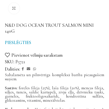
Noklikšķiniet, lai palielinātu
N&D DOG OCEAN TROUT SALMON MINI
140G
PIESLĒGTIES
Pievienot vēlmju sarakstam
SKU:
F5721
Dalīties:
Sabalansēta un pilnvērtīga kompleksā barība pieaugušiem
suņiem.
Sastāvs:
foreles fileja (25%), laša fileja (20%), mencas fileja,
siļķes, tuncis, saldie kartupeļi, zivju eļļa, dzīvnieku tauki,
garneles, fruktooligosaharīdi, hondroitīna sulfāts,
glikozamīns, vitamīni, minerālvielas.