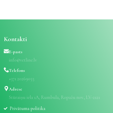
Kontakti
E-pasts
info@vetline.lv
Telefons
+371 20269055
Adrese
Stūraiņu iela 1A, Rumbula, Ropažu nov., LV-2121
Privātuma politika