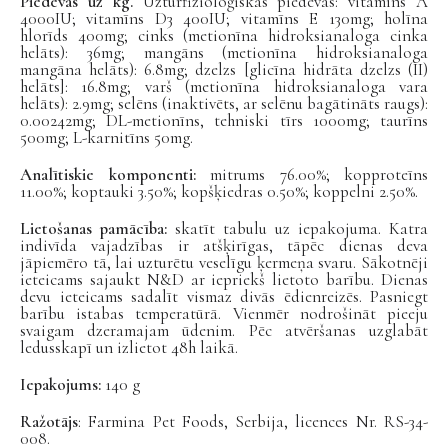
Piedevas uz kg.
Uzturfizioloģiskās piedevas: vitamīns A
4000IU; vitamīns D3 400IU; vitamīns E 130mg; holīna
hlorīds 400mg; cinks (metionīna hidroksianaloga cinka
helāts): 36mg;
mangāns (metionīna hidroksianaloga
mangāna helāts): 6.8mg
; dzelzs [glicīna hidrāta dzelzs (II)
helāts]: 16.8mg;
varš (metionīna hidroksianaloga vara
helāts): 2.9mg
; selēns (inaktivēts, ar selēnu bagātināts raugs):
0.00242mg; DL-metionīns, tehniski tīrs 1000mg; taurīns
500mg; L-karnitīns 50mg.
Analītiskie komponenti:
mitrums 76.00%; kopproteīns
11.00%; koptauki 3.50%; kopšķiedras 0.50%; koppelni 2.50%.
Lietošanas pamācība:
skatīt tabulu uz iepakojuma. Katra
indivīda vajadzības ir atšķirīgas, tāpēc dienas deva
jāpiemēro tā, lai uzturētu veselīgu ķermeņa svaru. Sākotnēji
ieteicams sajaukt N&D ar iepriekš lietoto barību. Dienas
devu ieteicams sadalīt vismaz divās ēdienreizēs. Pasniegt
barību istabas temperatūrā. Vienmēr nodrošināt pieeju
svaigam dzeramajam ūdenim. Pēc atvēršanas uzglabāt
ledusskapī un izlietot 48h laikā.
Iepakojums:
140 g
Ražotājs
: Farmina Pet Foods, Serbija, licences Nr. RS-34-
008.