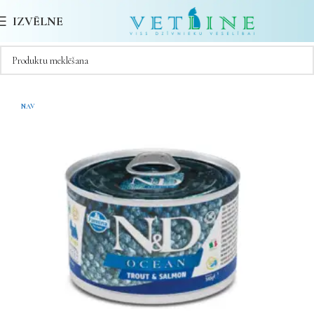
IZVĒLNE
NAV