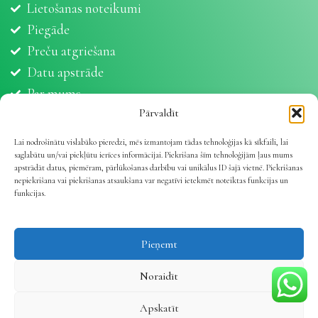
Lietošanas noteikumi
Piegāde
Preču atgriešana
Datu apstrāde
Par mums
Partneri
Pārvaldīt
Sīkdatnes
Lai nodrošinātu vislabāko pieredzi, mēs izmantojam tādas tehnoloģijas kā sīkfaili, lai
saglabātu un/vai piekļūtu ierīces informācijai. Piekrišana šīm tehnoloģijām ļaus mums
apstrādāt datus, piemēram, pārlūkošanas darbību vai unikālus ID šajā vietnē. Piekrišanas
nepiekrišana vai piekrišanas atsaukšana var negatīvi ietekmēt noteiktas funkcijas un
funkcijas.
Vetline.lv 2025 | Viss dzīvnieku veselībai
.
Pieņemt
Noraidīt
Apskatīt