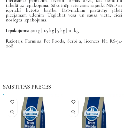
Lietošanas pamācība:
Ievērot dienas devu, kas norādīta
tabulā uz iepakojuma. Sākotnēji ieteicams sajaukt N&D ar
iepriekš lietoto barību. Dzīvniekam pastāvīgi jābūt
pieejamam ūdenim. Uzglabāt vēsā un sausā vietā, cieši
noslēgtā iepakojumā.
Iepakojums:
300 g | 1.5 kg | 5 kg | 10 kg
Ražotājs
: Farmina Pet Foods, Serbija, licences Nr. RS-34-
008.
SAISTĪTĀS PRECES