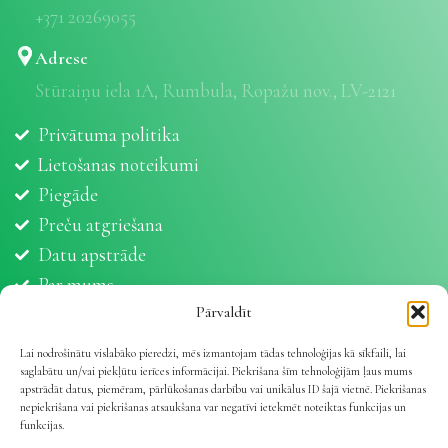
+371 20269055
Adrese
Stūraiņu iela 1A, Rumbula, Ropažu nov., LV-2121
Privātuma politika
Lietošanas noteikumi
Piegāde
Preču atgriešana
Datu apstrāde
Par mums
Partneri
Pārvaldīt
Sīkdatnes
Lai nodrošinātu vislabāko pieredzi, mēs izmantojam tādas tehnoloģijas kā sīkfaili, lai
saglabātu un/vai piekļūtu ierīces informācijai. Piekrišana šīm tehnoloģijām ļaus mums
apstrādāt datus, piemēram, pārlūkošanas darbību vai unikālus ID šajā vietnē. Piekrišanas
nepiekrišana vai piekrišanas atsaukšana var negatīvi ietekmēt noteiktas funkcijas un
funkcijas.