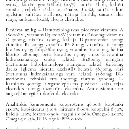
avots), kaltēti granātāboli (0.5%), kaltēti āboli, kaltēti
spināti , ceļtekas sēklas un sēnalas (0.3%), kaltēti saldie
apelsīni, kaltētas mellenes, nātrija hlorīds, sausais alus
raugs, kurkuma (0.2%), alvejas ekstrakts.
Piedevas uz kg –
Uzturfizioloģiskās piedevas
:
vitamīns A
18000SV ; vitamīns D3 1200SV ; vitamīns E 600mg; vitamīns
C 300mg; niacīns 150mg; kalcija D-pantotenāts 50mg;
vitamīns B2 20mg; vitamīns B6 8.1mg; vitamīns B1 10mg;
biotīns 1.5mg; folijskābe 1.5mg; vitamīns B12 0.1mg; holīna
hlorīds 2800mg; beta karotīns 1.5mg; cinks (metionīna
hidroksianaloga cinka helāts): 163.80mg; mangāns
(metionīna hidroksianaloga mangāna helāts): 64.60mg;
dzelzs [glicīna hidrāta dzelzs(II) helāts]: 58.30mg; varš
(metionīna hidroksianaloga vara helāts): 15.80mg; DL-
metionīns, tehniski tīrs 5000mg; taurīns 5000mg; L-
karnitīns 400mg;. Organoleptiskās piedevas: zaļās tējas
ekstrakts 100mg; rozmarīna ekstrakts. Antioksidanti: no
augu eļļām iegūti tokoferola ekstrakti.
Analītiskie komponenti:
kopproteīns 46.00%; koptauki
11.00%; kopšķiedras 5.10%; mitrums 8.00%; koppelni 8.90%;
kalcijs 1.10%; fosfors 0.90%; magnijs 0.08%; Omega-6 2.00%;
Omega-3 0.45%; DHA 0.30%; EPA 0.10%.