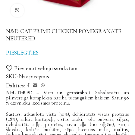
Noklikšķiniet, lai palielinātu
N&D CAT PRIME CHICKEN POMEGRANATE
NEUTERED
PIESLĒGTIES
Pievienot vēlmju sarakstam
SKU:
Nav pieejams
Dalīties:
NEUTERED – Vista un granātāboli.
Sabalansēta un
pilnvērtīga kompleksā barība pieaugušiem kaķiem. Satur 98
% dzīvnieku izcelsmes proteīnu.
Sastāvs:
atkaulota vista (30%), dehidratēts vistas proteīns
(28%), saldie kartupeļi, vistas tauki, olu pulveris, siļķes,
dehidratēts siļķu proteīns, zivju eļļa (no siļķēm), zirņu
šķiedra, kaltēti burkāni, sējas lucernas milti, inulīns,
fruktooligosaharīdi, rauga ekstrakts (mannooligosaharīdu