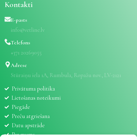
Kontakti
E-pasts
info@vetline.lv
Telefons
+371 20269055
Adrese
Stūraiņu iela 1A, Rumbula, Ropažu nov., LV-2121
Privātuma politika
Lietošanas noteikumi
Piegāde
Preču atgriešana
Datu apstrāde
Par mums