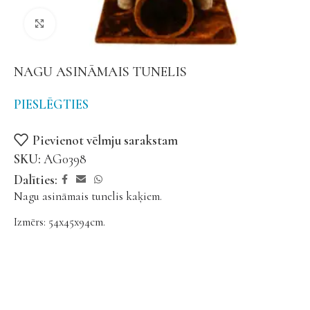
Noklikšķiniet, lai palielinātu
NAGU ASINĀMAIS TUNELIS
PIESLĒGTIES
Pievienot vēlmju sarakstam
SKU:
AG0398
Dalīties:
Nagu asināmais tunelis kaķiem.
Izmērs: 54x45x94cm.