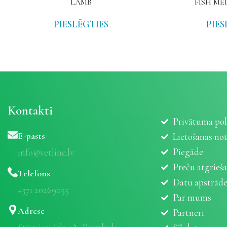
LAMB
FISH ME
PIESLĒGTIES
PIES
Kontakti
Privātuma pol
E-pasts
Lietošanas no
Piegāde
info@vetline.lv
Preču atgrieš
Telefons
Datu apstrād
+371 20269055
Par mums
Adrese
Partneri