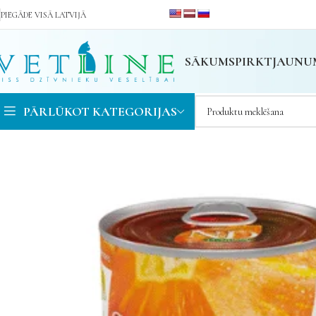
PIEGĀDE VISĀ LATVIJĀ
SĀKUMS
PIRKT
JAUNU
PĀRLŪKOT KATEGORIJAS