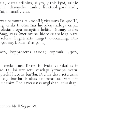
eja, vistas stilbiņš, siļķes, ķirbis (5%), saldie
eļļa, dzīvnieku tauki, fruktooligosaharīdi,
ni, minerālvielas.
evas: vitamīns A 4000IU; vitamīns D3 400IU;
mg; cinks (metionīna hidroksianaloga cinka
roksianaloga mangāna helāts): 6.8mg
; dzelzs
6.8mg;
varš (metionīna hidroksianaloga vara
r selēnu bagātināts raugs): 0.00242mg; DL-
s 500mg; L-karnitīns 50mg.
00%; kopproteīns 12.00%; koptauki 4.50%;
z iepakojuma. Katra indivīda vajadzības ir
ro tā, lai uzturētu veselīgu ķermeņa svaru.
priekš lietoto barību. Dienas devu ieteicams
sniegt barību istabas temperatūrā. Vienmēr
ūdenim. Pēc atvēršanas uzglabāt ledusskapī
icences Nr. RS-34-008.