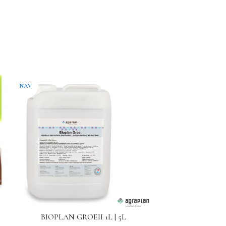
NAV
BIOPLAN GROEII 1L | 5L
MATISSE AD