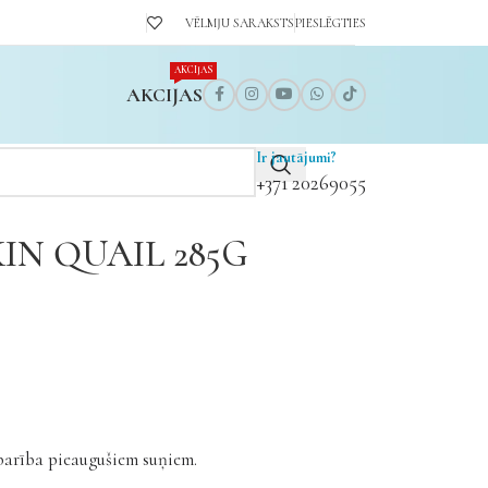
VĒLMJU SARAKSTS
PIESLĒGTIES
AKCIJAS
AKCIJAS
Ir jautājumi?
+371 20269055
N QUAIL 285G
barība pieaugušiem suņiem.