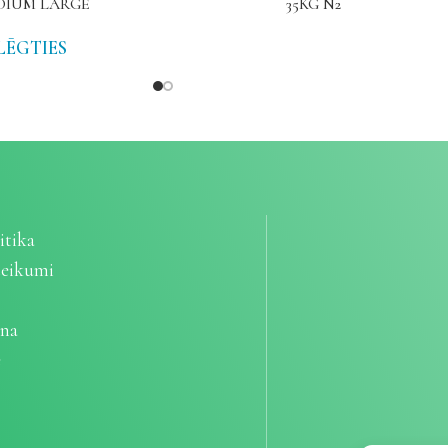
DIUM LARGE
35KG N2
LĒGTIES
itika
teikumi
ana
e