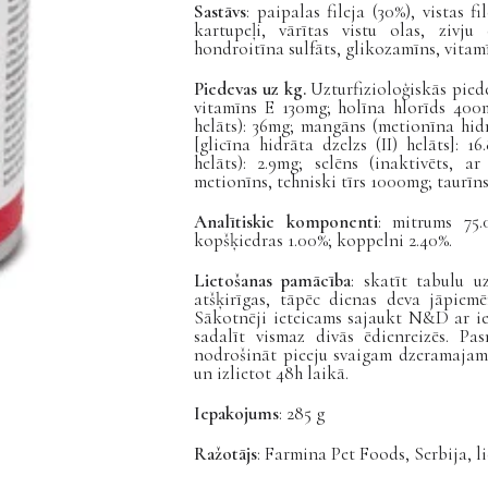
Sastāvs
: paipalas fileja (30%), vistas fil
kartupeļi, vārītas vistu olas, zivju 
hondroitīna sulfāts, glikozamīns, vitamī
Piedevas uz kg.
Uzturfizioloģiskās pied
vitamīns E 130mg; holīna hlorīds 400
helāts): 36mg;
mangāns (metionīna hid
[glicīna hidrāta dzelzs (II) helāts]: 1
helāts): 2.9mg
; selēns (inaktivēts, a
metionīns, tehniski tīrs 1000mg; taurīn
Analītiskie komponenti
: mitrums 75.
kopšķiedras 1.00%; koppelni 2.40%.
Lietošanas pamācība
: skatīt tabulu u
atšķirīgas, tāpēc dienas deva jāpiemē
Sākotnēji ieteicams sajaukt N&D ar ie
sadalīt vismaz divās ēdienreizēs. Pa
nodrošināt pieeju svaigam dzeramajam 
un izlietot 48h laikā.
Iepakojums
: 285 g
Ražotājs
: Farmina Pet Foods, Serbija, l