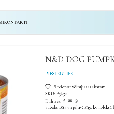
MI
KONTAKTI
N&D DOG PUMPKI
PIESLĒGTIES
Pievienot vēlmju sarakstam
SKU:
F5632
Dalīties:
Sabalansēta un pilnvērtīga kompleksā 