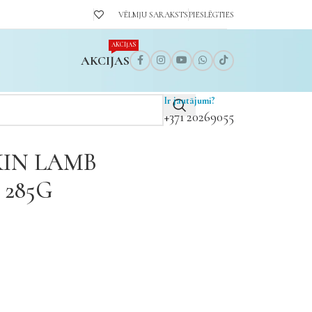
VĒLMJU SARAKSTS
PIESLĒGTIES
AKCIJAS
AKCIJAS
Ir jautājumi?
+371 20269055
IN LAMB
 285G