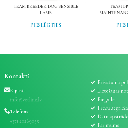
TEAM BREEDER DOG SENSIBLE
TEAM B
LAMB
MAINTENANC
PIESLĒGTIES
PIES
Kontakti
Privātuma pol
E-pasts
Lietošanas no
Piegāde
info@vetline.lv
Preču atgrieš
Telefons
Datu apstrād
+371 20269055
Par mums