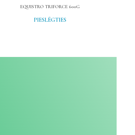
EQUISTRO TRIFORCE 600G
EQUISTR
PIESLĒGTIES
PIE