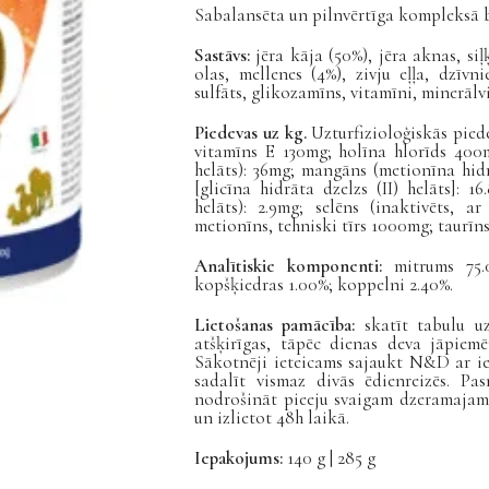
Sabalansēta un pilnvērtīga kompleksā 
Sastāvs:
jēra kāja (50%), jēra aknas, siļķ
olas, mellenes (4%), zivju eļļa, dzīvn
sulfāts, glikozamīns, vitamīni, minerālvi
Piedevas uz kg.
Uzturfizioloģiskās pie
vitamīns E 130mg; holīna hlorīds 400
helāts): 36mg;
mangāns (metionīna hid
[glicīna hidrāta dzelzs (II) helāts]: 1
helāts): 2.9mg
; selēns (inaktivēts, a
metionīns, tehniski tīrs 1000mg; taurīn
Analītiskie komponenti:
mitrums 75.
kopšķiedras 1.00%; koppelni 2.40%.
Lietošanas pamācība:
skatīt tabulu u
atšķirīgas, tāpēc dienas deva jāpiemē
Sākotnēji ieteicams sajaukt N&D ar ie
sadalīt vismaz divās ēdienreizēs. Pa
nodrošināt pieeju svaigam dzeramajam 
un izlietot 48h laikā.
Iepakojums:
140 g | 285 g