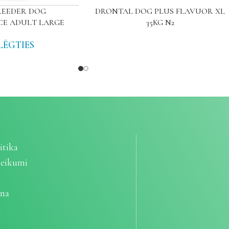
REEDER DOG
DRONTAL DOG PLUS FLAVUOR XL
E ADULT LARGE
35KG N2
LĒGTIES
itika
teikumi
ana
e