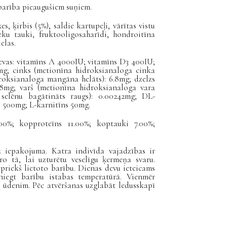
barība pieaugušiem suņiem.
es, ķirbis (5%), saldie kartupeļi, vārītas vistu
ieku tauki, fruktooligosaharīdi, hondroitīna
elas.
devas: vitamīns A 4000IU; vitamīns D3 400IU;
mg; cinks (metionīna hidroksianaloga cinka
roksianaloga mangāna helāts): 6.8mg
; dzelzs
6.8mg;
varš (metionīna hidroksianaloga vara
r selēnu bagātināts raugs): 0.00242mg; DL-
s 500mg; L-karnitīns 50mg.
00%; kopproteīns 11.00%; koptauki 7.00%;
z iepakojuma. Katra indivīda vajadzības ir
ro tā, lai uzturētu veselīgu ķermeņa svaru.
priekš lietoto barību. Dienas devu ieteicams
sniegt barību istabas temperatūrā. Vienmēr
ūdenim. Pēc atvēršanas uzglabāt ledusskapī