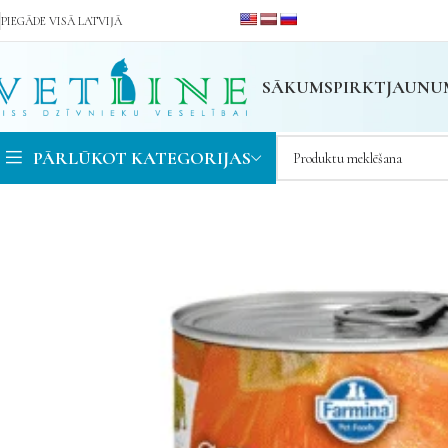
PIEGĀDE VISĀ LATVIJĀ
SĀKUMS
PIRKT
JAUNU
PĀRLŪKOT KATEGORIJAS