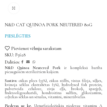
Noklikšķiniet, lai palielinātu
N&D CAT QUINOA PORK NEUTERED 80G
PIESLĒGTIES
Pievienot vēlmju sarakstam
SKU:
F5628
Dalīties:
N&D Quinoa Neutered Pork
ir kompleksā barība
pieaugušiem sterilizētiem kaķiem.
Sastāvs:
cūkas plecs (35%), cūkas stilbs, vistas fileja, siļķes,
kvinoja sēklas ekstrahētas (5%), hydrolysed fish protein,
pulverveida celuloze, zivju eļļa, brokoļi, sparģeļi,
fruktooligosaharīdi, hondroitīna sulfāts, glikozamīns,
ceļtekas sēklas un sēnalas, vitamīni, minerālvielas.
Piedevas uz kg.
Uzturfizioloģiskās piedevas: vitamīns A