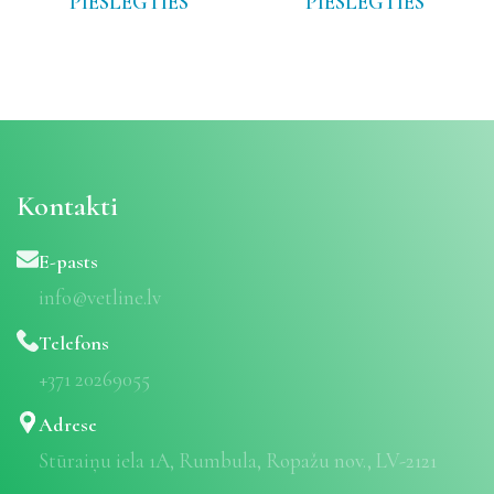
PIESLĒGTIES
PIESLĒGTIES
Kontakti
E-pasts
info@vetline.lv
Telefons
+371 20269055
Adrese
Stūraiņu iela 1A, Rumbula, Ropažu nov., LV-2121