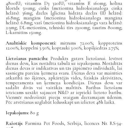
4800IU; vitamīns D3 320IU; vitamīns E 160mg; holīna
hlorīds 501mg; cinks (metionīna hidroksianaloga cinka
helāts): 36mg; dzelzs [glicīna hidrāta dzelzs (II) helāts]:
16.8mg; mangāns (metionīna hidroksianaloga mangāna
helāts): 6.8mg; varš (metionīna hidroksianaloga vara helāts):
2.9mg
; DL-metionīns, tehniski tīrs 2300mg; taurīns 800mg;
L-karnitīns 150mg.
Analītiskie komponenti:
mitrums 72.00%; kopproteīns
12.00%; koppelni 3.50%; koptauki 3.00%; kopšķiedras 2.75%;
Lietošanas pamācība:
Produkts gatavs lietošanai. Ievērot
dienas devu, kas norādīta tabulā uz iepakojuma. Norādītās
dienas devas ir indikatīvas un tās jāpiemēro individuāli, lai
sasniegtu pareizu ķermeņa svaru. Dienas deva var mainīties
atkarībā no šķirnes, apkārtējās vides, fiziskās aktivitātes,
temperamenta un ķermeņa kondīcijas. Dienas devu var
sadalīt divās vai vairākās maltītēs. Barības lietošanu
ieteicams uzsākt sajaucot N&D ar iepriekš lietoto barību.
Vienmēr nodrošināt pieeju svaigam dzeramajam ūdenim.
Pēc atvēršanas uzglabāt ledusskapī un izlietot 48h laikā.
Iepakojums:
80 g
Ražotājs
: Farmina Pet Foods, Serbija, licences Nr. RS-34-