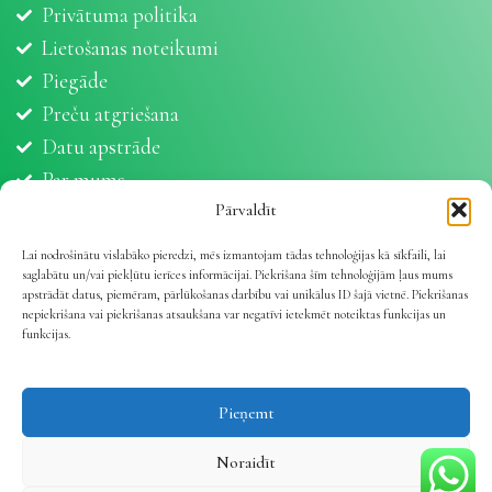
Privātuma politika
Lietošanas noteikumi
Piegāde
Preču atgriešana
Datu apstrāde
Par mums
Partneri
Pārvaldīt
Sīkdatnes
Lai nodrošinātu vislabāko pieredzi, mēs izmantojam tādas tehnoloģijas kā sīkfaili, lai
saglabātu un/vai piekļūtu ierīces informācijai. Piekrišana šīm tehnoloģijām ļaus mums
apstrādāt datus, piemēram, pārlūkošanas darbību vai unikālus ID šajā vietnē. Piekrišanas
nepiekrišana vai piekrišanas atsaukšana var negatīvi ietekmēt noteiktas funkcijas un
funkcijas.
Vetline.lv 2025 | Viss dzīvnieku veselībai
.
Pieņemt
Noraidīt